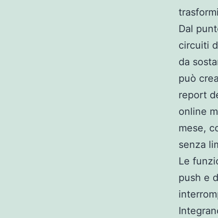
trasform
Dal punt
circuiti
da sosta
può crea
report d
online m
mese, co
senza li
Le funzi
push e d
interrom
Integran