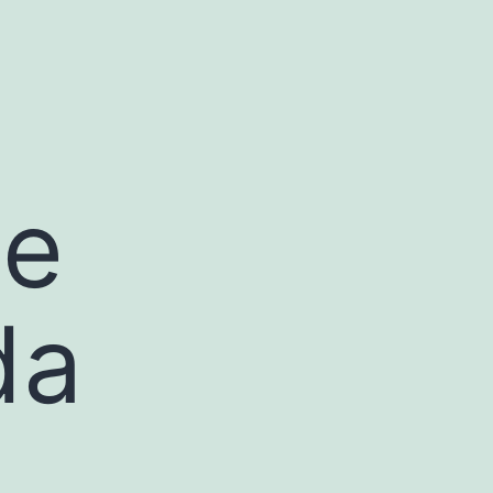
le
da
e