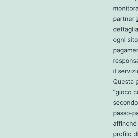
monitora
partner
dettagli
ogni sito
pagament
responsa
il serviz
Questa gu
“gioco c
secondo 
passo‑pa
affinché 
profilo d