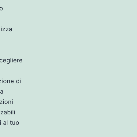
ro
lizza
cegliere
zione di
ca
zioni
zabili
i al tuo