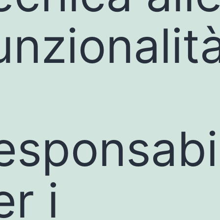
unzionalit
i
esponsabil
r i