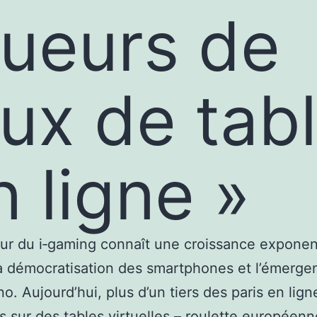
oueurs de
eux de tab
n ligne »
ur du i‑gaming connaît une croissance exponent
a démocratisation des smartphones et l’émerge
no. Aujourd’hui, plus d’un tiers des paris en lign
s sur des tables virtuelles – roulette européenn