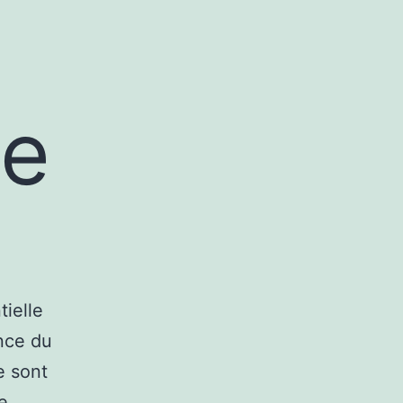
le
ielle
nce du
e sont
e,