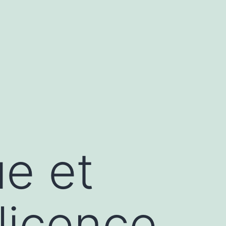
ue et
 licence