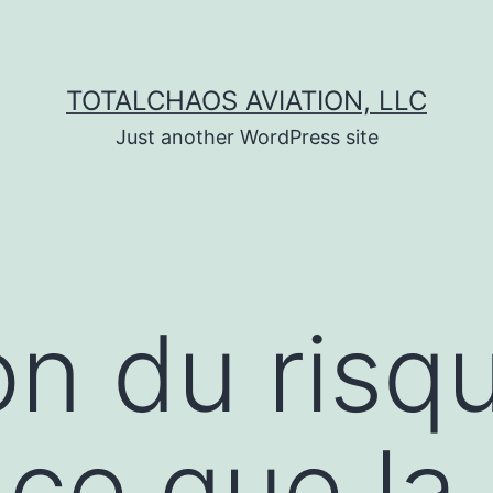
TOTALCHAOS AVIATION, LLC
Just another WordPress site
on du risq
 ce que la