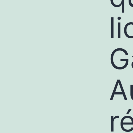
l
G
A
r