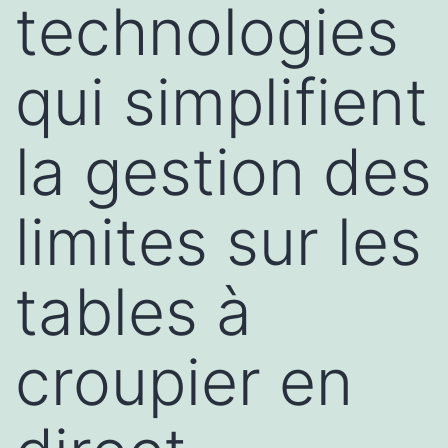
technologies
qui simplifient
la gestion des
limites sur les
tables à
croupier en