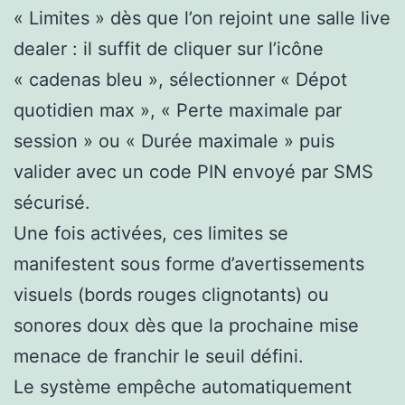
« Limites » dès que l’on rejoint une salle live
dealer : il suffit de cliquer sur l’icône
« cadenas bleu », sélectionner « Dépot
quotidien max », « Perte maximale par
session » ou « Durée maximale » puis
valider avec un code PIN envoyé par SMS
sécurisé.
Une fois activées, ces limites se
manifestent sous forme d’avertissements
visuels (bords rouges clignotants) ou
sonores doux dès que la prochaine mise
menace de franchir le seuil défini.
Le système empêche automatiquement