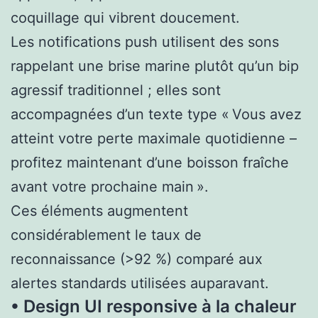
coquillage qui vibrent doucement.
Les notifications push utilisent des sons
rappelant une brise marine plutôt qu’un bip
agressif traditionnel ; elles sont
accompagnées d’un texte type « Vous avez
atteint votre perte maximale quotidienne –
profitez maintenant d’une boisson fraîche
avant votre prochaine main ».
Ces éléments augmentent
considérablement le taux de
reconnaissance (>92 %) comparé aux
alertes standards utilisées auparavant.​
• Design UI responsive à la chaleur