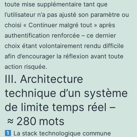
toute mise supplémentaire tant que
l’utilisateur n’a pas ajusté son paramètre ou
choisi « Continuer malgré tout » après
authentification renforcée – ce dernier
choix étant volontairement rendu difficile
afin d’encourager la réflexion avant toute
action risquée.
III. Architecture
technique d’un système
de limite temps réel –
≈ 280 mots
La stack technologique commune