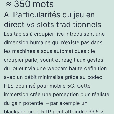
≈ 350 mots
A. Particularités du jeu en
direct vs slots traditionnels
Les tables à croupier live introduisent une
dimension humaine qui n’existe pas dans
les machines à sous automatiques : le
croupier parle, sourit et réagit aux gestes
du joueur via une webcam haute définition
avec un débit minimalisé grâce au codec
HLS optimisé pour mobile 5G. Cette
immersion crée une perception plus réaliste
du gain potentiel – par exemple un
blackjack où le RTP peut atteindre 99,5 %