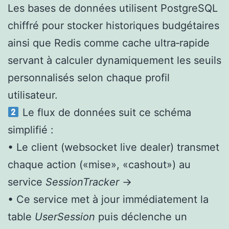
Les bases de données utilisent PostgreSQL
chiffré pour stocker historiques budgétaires
ainsi que Redis comme cache ultra‑rapide
servant à calculer dynamiquement les seuils
personnalisés selon chaque profil
utilisateur.​
Le flux de données suit ce schéma
simplifié :
• Le client (websocket live dealer) transmet
chaque action («mise», «cashout») au
service
SessionTracker
→
• Ce service met à jour immédiatement la
table
UserSession
puis déclenche un