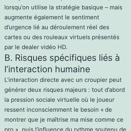
lorsqu’on utilise la stratégie basique – mais
augmente également le sentiment
d’urgence lié au déroulement réel des
cartes ou des rouleaux virtuels présentés
par le dealer vidéo HD.​
B. Risques spécifiques liés à
l’interaction humaine
L’interaction directe avec un croupier peut
générer deux risques majeurs : tout d’abord
la pression sociale virtuelle où le joueur
ressent inconsciemment le besoin « de
montrer que je maîtrise ma mise comme ce
pro », puis l’influence du rythme soutenu de