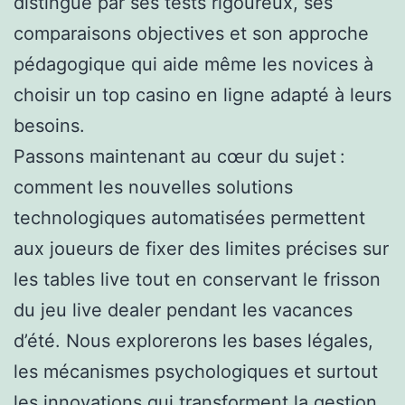
distingue par ses tests rigoureux, ses
comparaisons objectives et son approche
pédagogique qui aide même les novices à
choisir un top casino en ligne adapté à leurs
besoins.
Passons maintenant au cœur du sujet :
comment les nouvelles solutions
technologiques automatisées permettent
aux joueurs de fixer des limites précises sur
les tables live tout en conservant le frisson
du jeu live dealer pendant les vacances
d’été. Nous explorerons les bases légales,
les mécanismes psychologiques et surtout
les innovations qui transforment la gestion