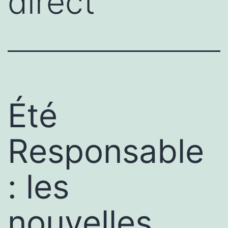
direct
Été
Responsable
: les
nouvelles