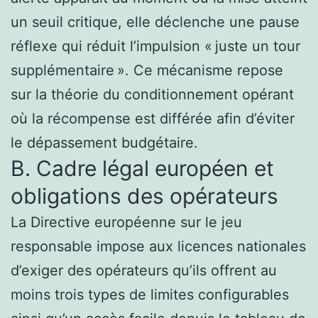
un seuil critique, elle déclenche une pause
réflexe qui réduit l’impulsion « juste un tour
supplémentaire ». Ce mécanisme repose
sur la théorie du conditionnement opérant
où la récompense est différée afin d’éviter
le dépassement budgétaire.
B. Cadre légal européen et
obligations des opérateurs
La Directive européenne sur le jeu
responsable impose aux licences nationales
d’exiger des opérateurs qu’ils offrent au
moins trois types de limites configurables