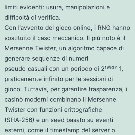
limiti evidenti: usura, manipolazioni e
difficoltà di verifica.
Con l’avvento del gioco online, i RNG hanno
sostituito il caso meccanico. Il più noto è il
Mersenne Twister, un algoritmo capace di
generare sequenze di numeri
pseudo‑casuali con un periodo di 2¹⁹⁹³⁷‑1,
praticamente infinito per le sessioni di
gioco. Tuttavia, per garantire trasparenza, i
casinò moderni combinano il Mersenne
Twister con funzioni crittografiche
(SHA‑256) e un seed basato su eventi
esterni, come il timestamp del server o