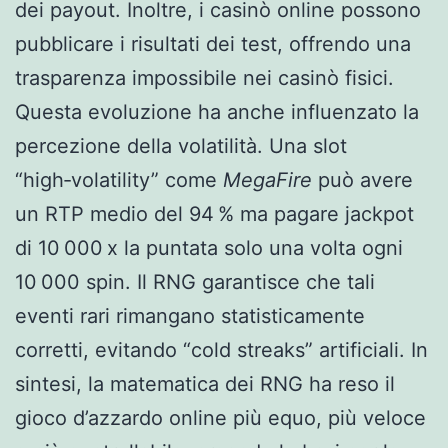
dei payout. Inoltre, i casinò online possono
pubblicare i risultati dei test, offrendo una
trasparenza impossibile nei casinò fisici.
Questa evoluzione ha anche influenzato la
percezione della volatilità. Una slot
“high‑volatility” come
MegaFire
può avere
un RTP medio del 94 % ma pagare jackpot
di 10 000 x la puntata solo una volta ogni
10 000 spin. Il RNG garantisce che tali
eventi rari rimangano statisticamente
corretti, evitando “cold streaks” artificiali. In
sintesi, la matematica dei RNG ha reso il
gioco d’azzardo online più equo, più veloce