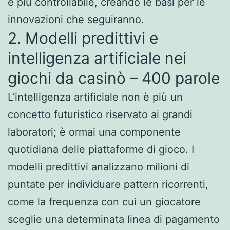
e più controllabile, creando le basi per le
innovazioni che seguiranno.
2. Modelli predittivi e
intelligenza artificiale nei
giochi da casinò – 400 parole
L’intelligenza artificiale non è più un
concetto futuristico riservato ai grandi
laboratori; è ormai una componente
quotidiana delle piattaforme di gioco. I
modelli predittivi analizzano milioni di
puntate per individuare pattern ricorrenti,
come la frequenza con cui un giocatore
sceglie una determinata linea di pagamento