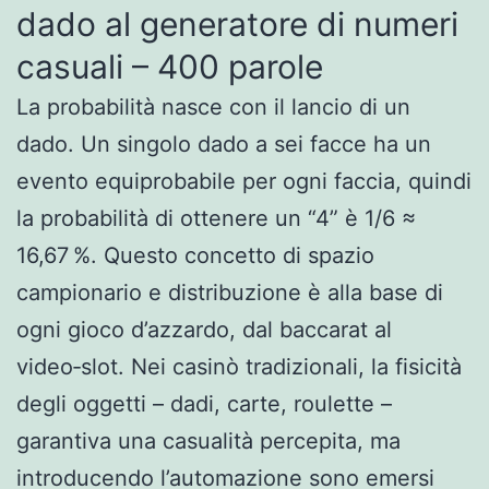
dado al generatore di numeri
casuali – 400 parole
La probabilità nasce con il lancio di un
dado. Un singolo dado a sei facce ha un
evento equiprobabile per ogni faccia, quindi
la probabilità di ottenere un “4” è 1/6 ≈
16,67 %. Questo concetto di spazio
campionario e distribuzione è alla base di
ogni gioco d’azzardo, dal baccarat al
video‑slot. Nei casinò tradizionali, la fisicità
degli oggetti – dadi, carte, roulette –
garantiva una casualità percepita, ma
introducendo l’automazione sono emersi