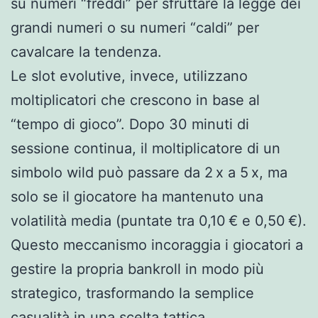
su numeri “freddi” per sfruttare la legge dei
grandi numeri o su numeri “caldi” per
cavalcare la tendenza.
Le slot evolutive, invece, utilizzano
moltiplicatori che crescono in base al
“tempo di gioco”. Dopo 30 minuti di
sessione continua, il moltiplicatore di un
simbolo wild può passare da 2 x a 5 x, ma
solo se il giocatore ha mantenuto una
volatilità media (puntate tra 0,10 € e 0,50 €).
Questo meccanismo incoraggia i giocatori a
gestire la propria bankroll in modo più
strategico, trasformando la semplice
casualità in una scelta tattica.