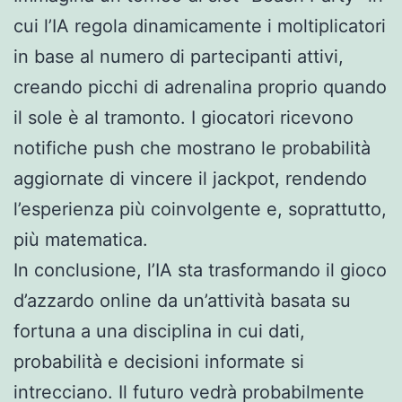
cui l’IA regola dinamicamente i moltiplicatori
in base al numero di partecipanti attivi,
creando picchi di adrenalina proprio quando
il sole è al tramonto. I giocatori ricevono
notifiche push che mostrano le probabilità
aggiornate di vincere il jackpot, rendendo
l’esperienza più coinvolgente e, soprattutto,
più matematica.
In conclusione, l’IA sta trasformando il gioco
d’azzardo online da un’attività basata su
fortuna a una disciplina in cui dati,
probabilità e decisioni informate si
intrecciano. Il futuro vedrà probabilmente