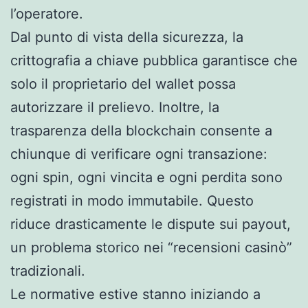
l’operatore.
Dal punto di vista della sicurezza, la
crittografia a chiave pubblica garantisce che
solo il proprietario del wallet possa
autorizzare il prelievo. Inoltre, la
trasparenza della blockchain consente a
chiunque di verificare ogni transazione:
ogni spin, ogni vincita e ogni perdita sono
registrati in modo immutabile. Questo
riduce drasticamente le dispute sui payout,
un problema storico nei “recensioni casinò”
tradizionali.
Le normative estive stanno iniziando a