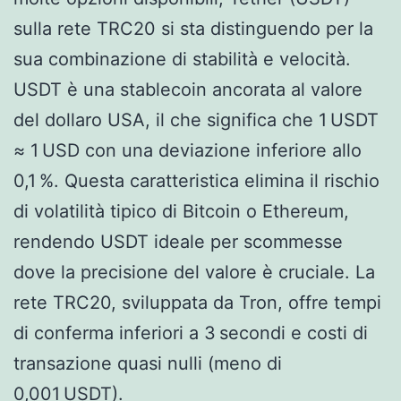
sulla rete TRC20 si sta distinguendo per la
sua combinazione di stabilità e velocità.
USDT è una stablecoin ancorata al valore
del dollaro USA, il che significa che 1 USDT
≈ 1 USD con una deviazione inferiore allo
0,1 %. Questa caratteristica elimina il rischio
di volatilità tipico di Bitcoin o Ethereum,
rendendo USDT ideale per scommesse
dove la precisione del valore è cruciale. La
rete TRC20, sviluppata da Tron, offre tempi
di conferma inferiori a 3 secondi e costi di
transazione quasi nulli (meno di
0,001 USDT).