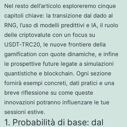
Nel resto dell’articolo esploreremo cinque
capitoli chiave: la transizione dal dado al
RNG, l’uso di modelli predittivi e IA, il ruolo
delle criptovalute con un focus su
USDT‑TRC20, le nuove frontiere della
gamification con quote dinamiche, e infine
le prospettive future legate a simulazioni
quantistiche e blockchain. Ogni sezione
fornirà esempi concreti, dati pratici e una
breve riflessione su come queste
innovazioni potranno influenzare le tue
sessioni estive.
1. Probabilità di base: dal