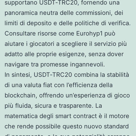
supportano USDT‑TRC20, fornendo una
panoramica neutra delle commissioni, dei
limiti di deposito e delle politiche di verifica.
Consultare risorse come Eurohyp1 può
aiutare i giocatori a scegliere il servizio più
adatto alle proprie esigenze, senza dover
navigare tra promesse ingannevoli.
In sintesi, USDT‑TRC20 combina la stabilità
di una valuta fiat con l’efficienza della
blockchain, offrendo un’esperienza di gioco
più fluida, sicura e trasparente. La
matematica degli smart contract è il motore
che rende possibile questo nuovo standard