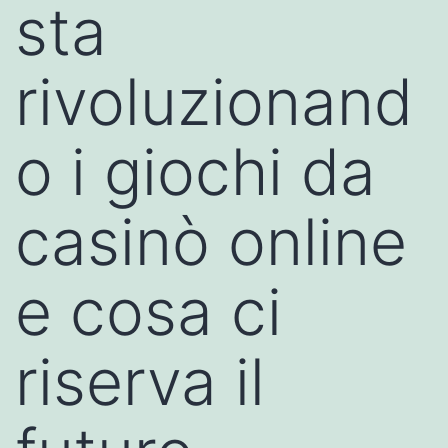
sta
rivoluzionand
o i giochi da
casinò online
e cosa ci
riserva il