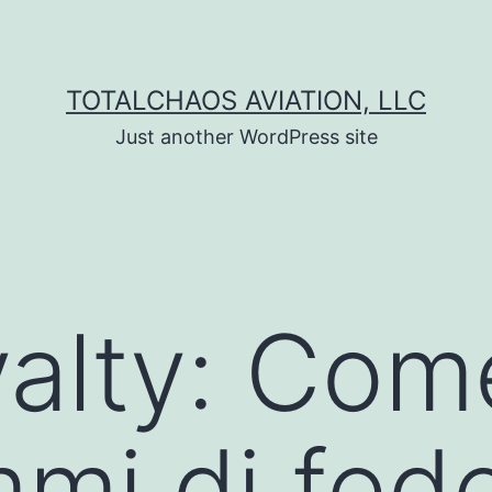
TOTALCHAOS AVIATION, LLC
Just another WordPress site
alty: Come
mi di fede