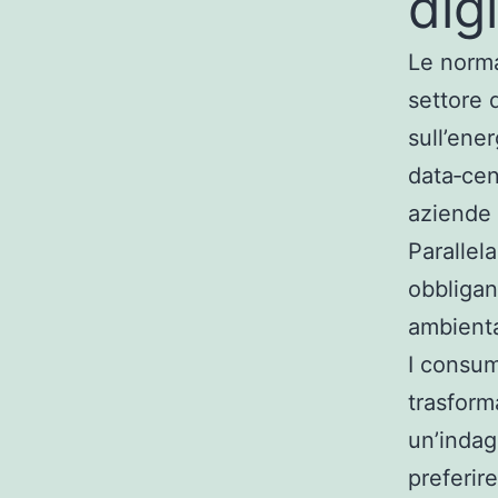
digi
Le norma
settore 
sull’ene
data‑cen
aziende 
Parallela
obbligan
ambienta
I consum
trasforma
un’indagi
preferir