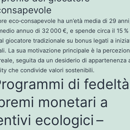
consapevole
tore eco‑consapevole ha un’età media di 29 anni
medio annuo di 32 000 €, e spende circa il 15 % 
al giocatore tradizionale su bonus legati a inizia
li. La sua motivazione principale è la percezion
reale, seguita da un desiderio di appartenenza 
y che condivide valori sostenibili.
Programmi di fedeltà
premi monetari a
entivi ecologici –