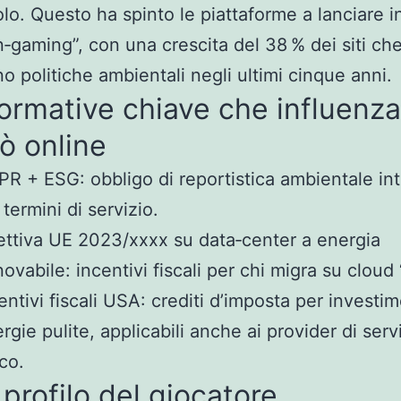
olo. Questo ha spinto le piattaforme a lanciare in
n‑gaming”, con una crescita del 38 % dei siti ch
no politiche ambientali negli ultimi cinque anni.
Normative chiave che influenza
ò online
R + ESG: obbligo di reportistica ambientale in
 termini di servizio.
ettiva UE 2023/xxxx su data‑center a energia
novabile: incentivi fiscali per chi migra su cloud
entivi fiscali USA: crediti d’imposta per investim
rgie pulite, applicabili anche ai provider di servi
co.
l profilo del giocatore