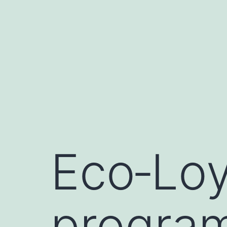
Skip
to
content
Eco‑Loy
program