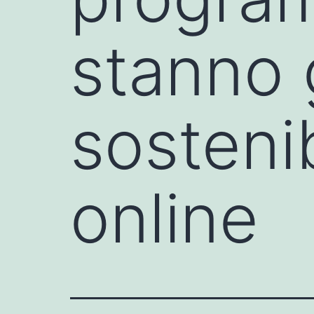
stanno 
sostenib
online