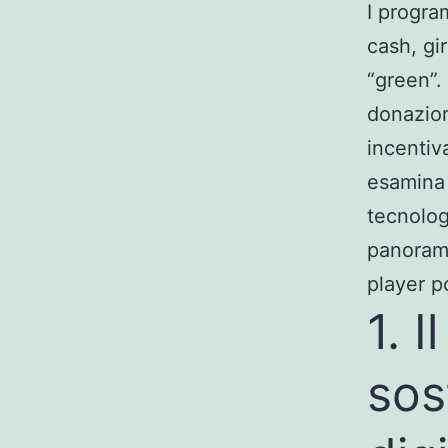
I progra
cash, gi
“green”. 
donazion
incentiv
esamina 
tecnolog
panorami
player p
1. 
sos