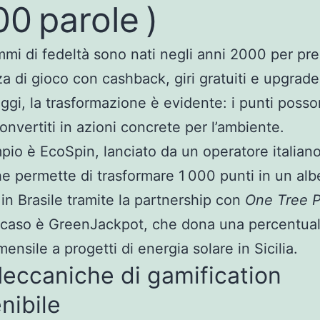
00 parole )
mmi di fedeltà sono nati negli anni 2000 per pre
a di gioco con cashback, giri gratuiti e upgrade
 Oggi, la trasformazione è evidente: i punti poss
onvertiti in azioni concrete per l’ambiente.
io è EcoSpin, lanciato da un operatore italiano
e permette di trasformare 1 000 punti in un alb
 in Brasile tramite la partnership con
One Tree P
 caso è GreenJackpot, che dona una percentual
ensile a progetti di energia solare in Sicilia.
Meccaniche di gamification
nibile