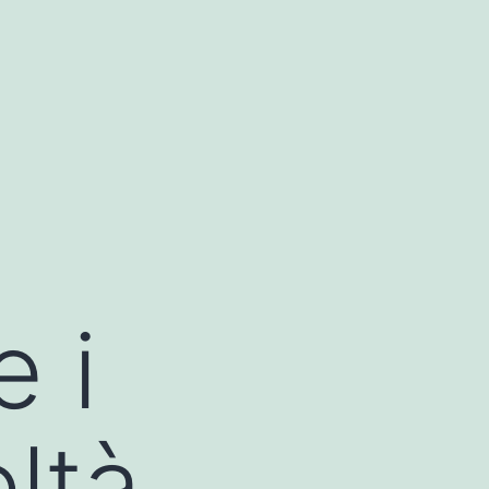
 i
ltà