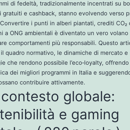
mmi di fedeltà, tradizionalmente incentrati su b
ri gratuiti e cashback, stanno evolvendo verso 
Convertire i punti in alberi piantati, crediti CO₂ 
i a ONG ambientali è diventato un vero volano
are comportamenti più responsabili. Questo arti
il quadro normativo, le dinamiche di mercato e 
ie che rendono possibile l’eco‑loyalty, offrendo
ca dei migliori programmi in Italia e suggerend
ossano contribuire attivamente.
Il contesto globale:
tenibilità e gaming