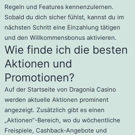
Regeln und Features kennenzulernen.
Sobald du dich sicher fühlst, kannst du im
nächsten Schritt eine Einzahlung tätigen
und den Willkommensbonus aktivieren.
Wie finde ich die besten
Aktionen und
Promotionen?
Auf der Startseite von Dragonia Casino
werden aktuelle Aktionen prominent
angezeigt. Zusätzlich gibt es einen
„Aktionen“-Bereich, wo du wöchentliche
Freispiele, Cashback‑Angebote und