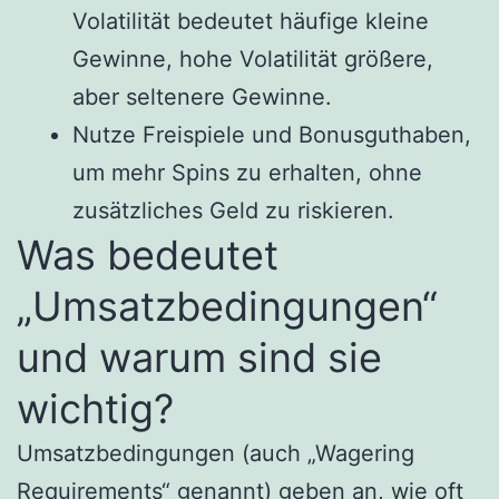
Volatilität bedeutet häufige kleine
Gewinne, hohe Volatilität größere,
aber seltenere Gewinne.
Nutze Freispiele und Bonusguthaben,
um mehr Spins zu erhalten, ohne
zusätzliches Geld zu riskieren.
Was bedeutet
„Umsatzbedingungen“
und warum sind sie
wichtig?
Umsatzbedingungen (auch „Wagering
Requirements“ genannt) geben an, wie oft