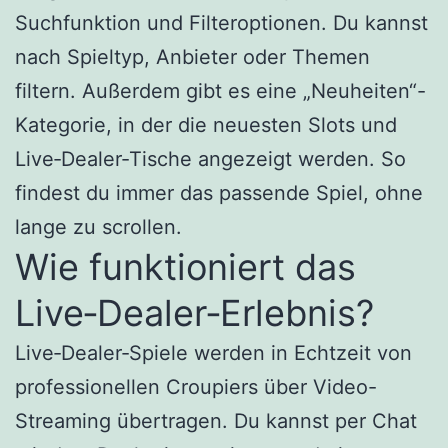
Suchfunktion und Filteroptionen. Du kannst
nach Spieltyp, Anbieter oder Themen
filtern. Außerdem gibt es eine „Neuheiten“-
Kategorie, in der die neuesten Slots und
Live‑Dealer‑Tische angezeigt werden. So
findest du immer das passende Spiel, ohne
lange zu scrollen.
Wie funktioniert das
Live‑Dealer‑Erlebnis?
Live‑Dealer‑Spiele werden in Echtzeit von
professionellen Croupiers über Video-
Streaming übertragen. Du kannst per Chat