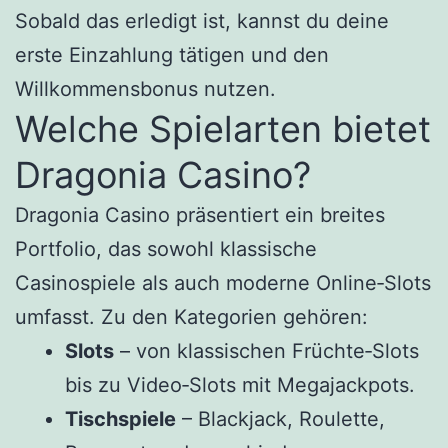
Sobald das erledigt ist, kannst du deine
erste Einzahlung tätigen und den
Willkommensbonus nutzen.
Welche Spielarten bietet
Dragonia Casino?
Dragonia Casino präsentiert ein breites
Portfolio, das sowohl klassische
Casinospiele als auch moderne Online‑Slots
umfasst. Zu den Kategorien gehören:
Slots
– von klassischen Früchte‑Slots
bis zu Video‑Slots mit Megajackpots.
Tischspiele
– Blackjack, Roulette,