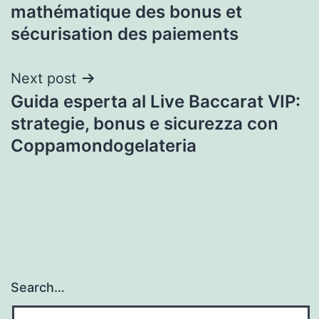
mathématique des bonus et
sécurisation des paiements
Next post
Guida esperta al Live Baccarat VIP:
strategie, bonus e sicurezza con
Coppamondogelateria
Search…