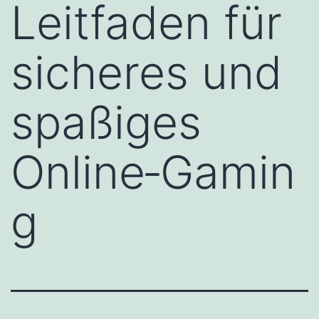
Leitfaden für
sicheres und
spaßiges
Online‑Gamin
g