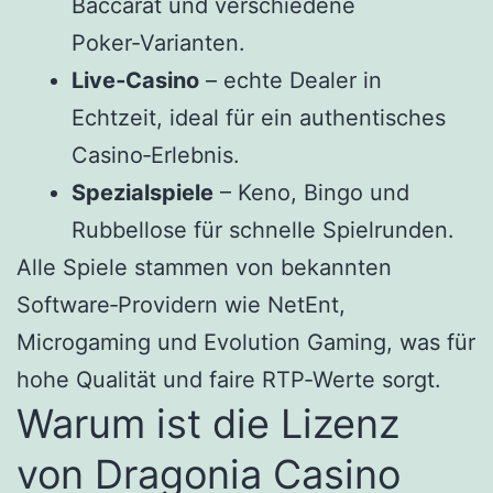
Baccarat und verschiedene
Poker‑Varianten.
Live‑Casino
– echte Dealer in
Echtzeit, ideal für ein authentisches
Casino‑Erlebnis.
Spezialspiele
– Keno, Bingo und
Rubbellose für schnelle Spielrunden.
Alle Spiele stammen von bekannten
Software‑Providern wie NetEnt,
Microgaming und Evolution Gaming, was für
hohe Qualität und faire RTP‑Werte sorgt.
Warum ist die Lizenz
von Dragonia Casino