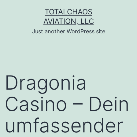
Skip
TOTALCHAOS
to
AVIATION, LLC
content
Just another WordPress site
Dragonia
Casino – Dein
umfassender