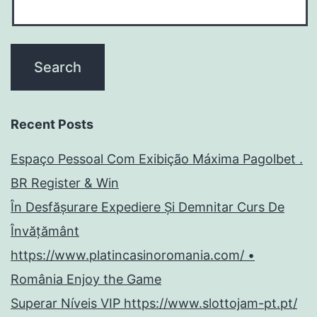
Recent Posts
Espaço Pessoal Com Exibição Máxima Pagolbet .
BR Register & Win
În Desfășurare Expediere Și Demnitar Curs De
Învățământ
https://www.platincasinoromania.com/ •
România Enjoy the Game
Superar Níveis VIP https://www.slottojam-pt.pt/