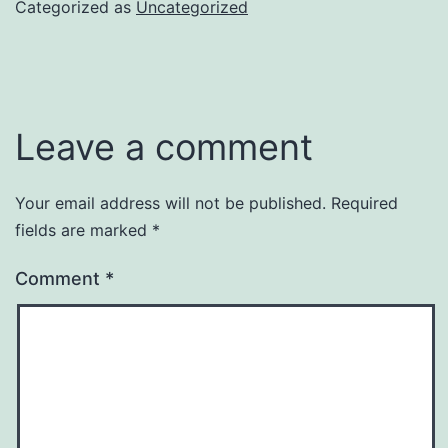
Categorized as
Uncategorized
Leave a comment
Your email address will not be published.
Required
fields are marked
*
Comment
*