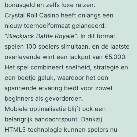
bonusgeld en zelfs luxe reizen.
Crystal Roll Casino heeft onlangs een
nieuw toernooiformaat gelanceerd:
“Blackjack Battle Royale”
. In dit format
spelen 100 spelers simultaan, en de laatste
overlevende wint een jackpot van €5.000.
Het spel combineert snelheid, strategie en
een beetje geluk, waardoor het een
spannende ervaring biedt voor zowel
beginners als gevorderden.
Mobiele optimalisatie blijft ook een
belangrijk aandachtspunt. Dankzij
HTML5‑technologie kunnen spelers nu