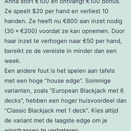
Anna stort €100 en ontvangt €100 bonus.
Ze speelt $20 per hand en verliest 10
handen. Ze heeft nu €800 aan inzet nodig
(30 × €200) voordat ze kan opnemen. Door
haar inzet te verhogen naar €50 per hand,
bereikt ze de vereiste in minder dan een
week.
Een andere fout is het spelen aan tafels
met een hoge “house edge”. Sommige
varianten, zoals “European Blackjack met 6
decks”, hebben een hoger huisvoordeel dan
“Classic Blackjack met 1 deck”. Kies altijd
de variant met de laagste edge om je
winstkansen te verbeteren.