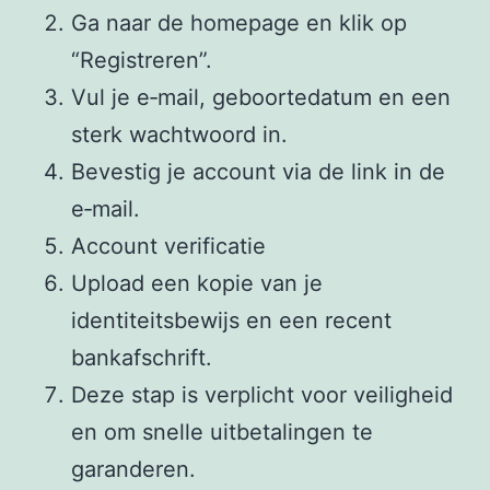
Ga naar de homepage en klik op
“Registreren”.
Vul je e‑mail, geboortedatum en een
sterk wachtwoord in.
Bevestig je account via de link in de
e‑mail.
Account verificatie
Upload een kopie van je
identiteitsbewijs en een recent
bankafschrift.
Deze stap is verplicht voor veiligheid
en om snelle uitbetalingen te
garanderen.