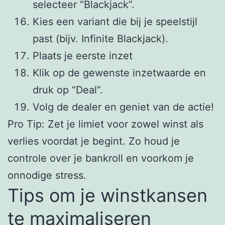
selecteer “Blackjack”.
Kies een variant die bij je speelstijl
past (bijv. Infinite Blackjack).
Plaats je eerste inzet
Klik op de gewenste inzetwaarde en
druk op “Deal”.
Volg de dealer en geniet van de actie!
Pro Tip: Zet je limiet voor zowel winst als
verlies voordat je begint. Zo houd je
controle over je bankroll en voorkom je
onnodige stress.
Tips om je winstkansen
te maximaliseren