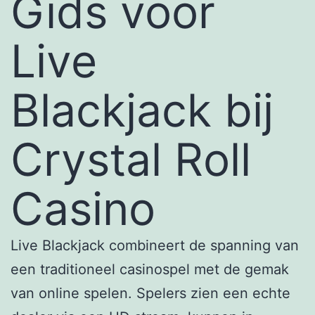
Gids voor
Live
Blackjack bij
Crystal Roll
Casino
Live Blackjack combineert de spanning van
een traditioneel casinospel met de gemak
van online spelen. Spelers zien een echte