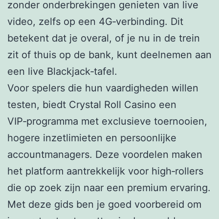
zonder onderbrekingen genieten van live
video, zelfs op een 4G‑verbinding. Dit
betekent dat je overal, of je nu in de trein
zit of thuis op de bank, kunt deelnemen aan
een live Blackjack‑tafel.
Voor spelers die hun vaardigheden willen
testen, biedt Crystal Roll Casino een
VIP‑programma met exclusieve toernooien,
hogere inzetlimieten en persoonlijke
accountmanagers. Deze voordelen maken
het platform aantrekkelijk voor high‑rollers
die op zoek zijn naar een premium ervaring.
Met deze gids ben je goed voorbereid om