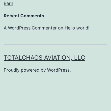
Earn
Recent Comments
A WordPress Commenter
on
Hello world!
TOTALCHAOS AVIATION, LLC
Proudly powered by
WordPress
.