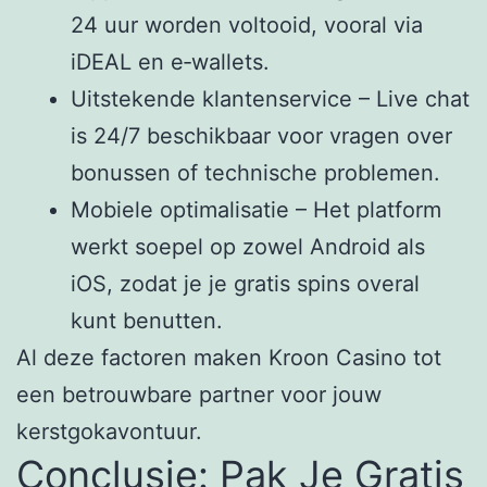
24 uur worden voltooid, vooral via
iDEAL en e‑wallets.
Uitstekende klantenservice – Live chat
is 24/7 beschikbaar voor vragen over
bonussen of technische problemen.
Mobiele optimalisatie – Het platform
werkt soepel op zowel Android als
iOS, zodat je je gratis spins overal
kunt benutten.
Al deze factoren maken Kroon Casino tot
een betrouwbare partner voor jouw
kerstgokavontuur.
Conclusie: Pak Je Gratis