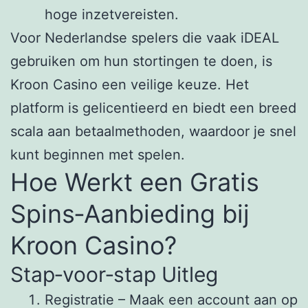
hoge inzetvereisten.
Voor Nederlandse spelers die vaak iDEAL
gebruiken om hun stortingen te doen, is
Kroon Casino een veilige keuze. Het
platform is gelicentieerd en biedt een breed
scala aan betaalmethoden, waardoor je snel
kunt beginnen met spelen.
Hoe Werkt een Gratis
Spins‑Aanbieding bij
Kroon Casino?
Stap‑voor‑stap Uitleg
Registratie – Maak een account aan op