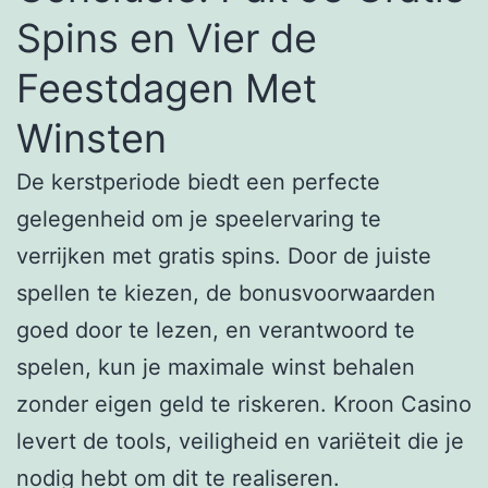
Spins en Vier de
Feestdagen Met
Winsten
De kerstperiode biedt een perfecte
gelegenheid om je speelervaring te
verrijken met gratis spins. Door de juiste
spellen te kiezen, de bonusvoorwaarden
goed door te lezen, en verantwoord te
spelen, kun je maximale winst behalen
zonder eigen geld te riskeren. Kroon Casino
levert de tools, veiligheid en variëteit die je
nodig hebt om dit te realiseren.