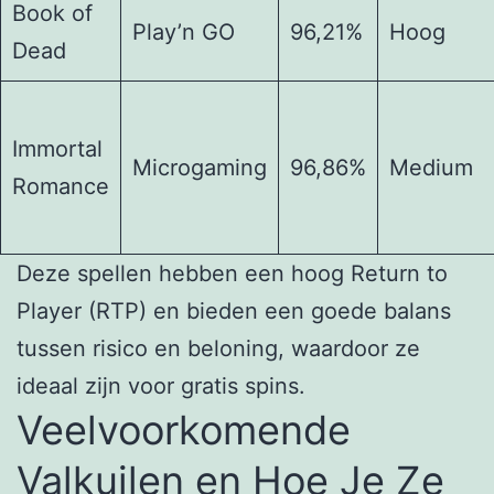
Book of
Play’n GO
96,21%
Hoog
Dead
Immortal
Microgaming
96,86%
Medium
Romance
Deze spellen hebben een hoog Return to
Player (RTP) en bieden een goede balans
tussen risico en beloning, waardoor ze
ideaal zijn voor gratis spins.
Veelvoorkomende
Valkuilen en Hoe Je Ze