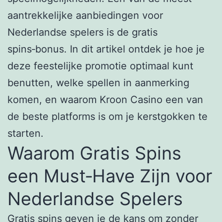
aantrekkelijke aanbiedingen voor
Nederlandse spelers is de gratis
spins‑bonus. In dit artikel ontdek je hoe je
deze feestelijke promotie optimaal kunt
benutten, welke spellen in aanmerking
komen, en waarom Kroon Casino een van
de beste platforms is om je kerstgokken te
starten.
Waarom Gratis Spins
een Must‑Have Zijn voor
Nederlandse Spelers
Gratis spins geven je de kans om zonder