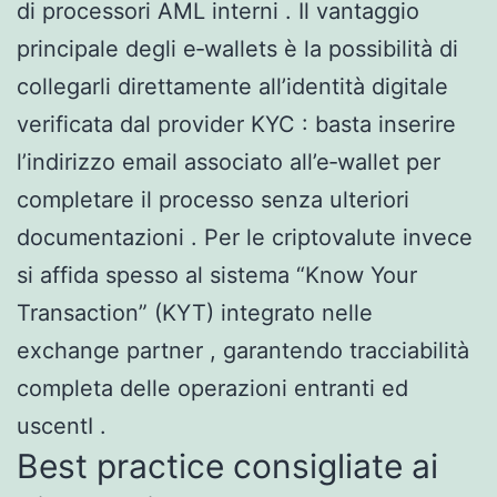
di processori AML interni . Il vantaggio
principale degli e‑wallets è la possibilità di
collegarli direttamente all’identità digitale
verificata dal provider KYC : basta inserire
l’indirizzo email associato all’e‑wallet per
completare il processo senza ulteriori
documentazioni . Per le criptovalute invece
si affida spesso al sistema “Know Your
Transaction” (KYT) integrato nelle
exchange partner , garantendo tracciabilità
completa delle operazioni entranti ed
uscentI .
Best practice consigliate ai