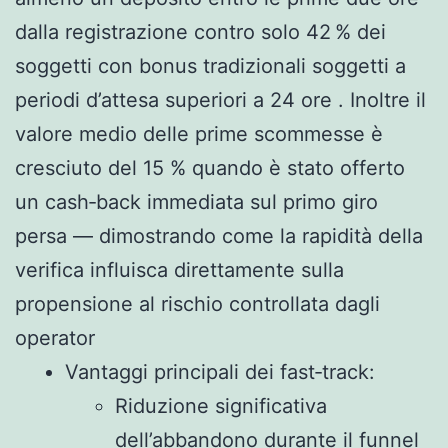
dalla registrazione contro solo 42 % dei
soggetti con bonus tradizionali soggetti a
periodi d’attesa superiori a 24 ore . Inoltre il
valore medio delle prime scommesse è
cresciuto del 15 % quando è stato offerto
un cash‑back immediata sul primo giro
persa — dimostrando come la rapidità della
verifica influisca direttamente sulla
propensione al rischio controllata dagli
operator​​
Vantaggi principali dei fast‑track:
Riduzione significativa
dell’abbandono durante il funnel