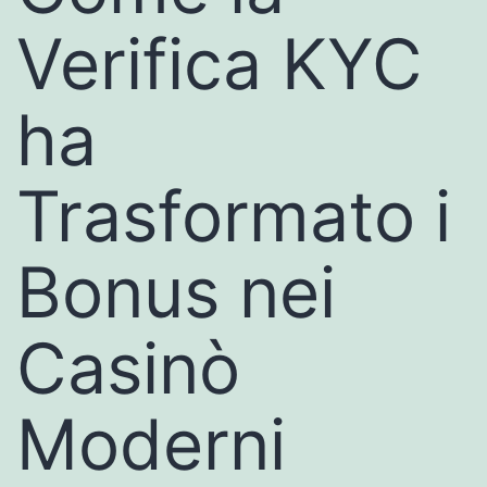
Verifica KYC
ha
Trasformato i
Bonus nei
Casinò
Moderni