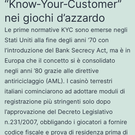
“Know‑Your‑Customer”
nei giochi d’azzardo
Le prime normative KYC sono emerse negli
Stati Uniti alla fine degli anni ‘70 con
l’introduzione del Bank Secrecy Act, ma è in
Europa che il concetto si è consolidato
negli anni ’80 grazie alle direttive
antiriciclaggio (AML). I casinò terrestri
italiani cominciarono ad adottare moduli di
registrazione più stringenti solo dopo
l’approvazione del Decreto Legislativo
n.231/2007, obbligando i giocatori a fornire
codice fiscale e prova di residenza prima di