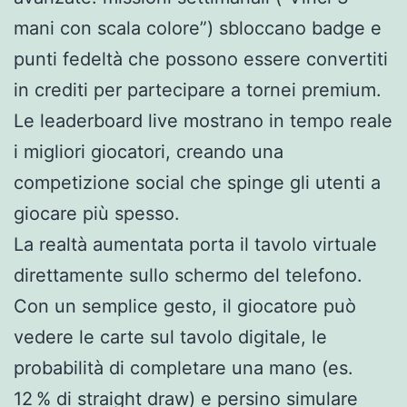
mani con scala colore”) sbloccano badge e
punti fedeltà che possono essere convertiti
in crediti per partecipare a tornei premium.
Le leaderboard live mostrano in tempo reale
i migliori giocatori, creando una
competizione social che spinge gli utenti a
giocare più spesso.
La realtà aumentata porta il tavolo virtuale
direttamente sullo schermo del telefono.
Con un semplice gesto, il giocatore può
vedere le carte sul tavolo digitale, le
probabilità di completare una mano (es.
12 % di straight draw) e persino simulare