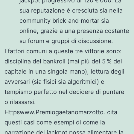
jackpot progressivo di 120 € 000. La
sua reputazione è cresciuta sia nella
community brick‑and‑mortar sia
online, grazie a una presenza costante
su forum e gruppi di discussione.
I fattori comuni a queste tre vittorie sono:
disciplina del bankroll (mai più del 5 % del
capitale in una singola mano), lettura degli
avversari (sia fisici sia algoritmici) e
tempismo perfetto nel decidere di puntare
o rilassarsi.
Httpswww.Premiogaetanomarzotto. cita
questi casi come esempi di come la
narrazione del jackpot possa alimentare la