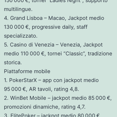
150 000 €, tornei “Ladies Night”, supporto
multilingue.
4. Grand Lisboa – Macao, Jackpot medio
130 000 €, progressive daily, staff
specializzato.
5. Casino di Venezia – Venezia, Jackpot
medio 110 000 €, tornei “Classic”, tradizione
storica.
Piattaforme mobile
1. PokerStarX – app con jackpot medio
95 000 €, AR tavoli, rating 4,8.
2. WinBet Mobile – jackpot medio 85 000 €,
promozioni dinamiche, rating 4,7.
3. ElitePoker – jackpot medio 80 000 €,