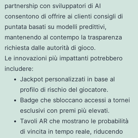
partnership con sviluppatori di AI
consentono di offrire ai clienti consigli di
puntata basati su modelli predittivi,
mantenendo al contempo la trasparenza
richiesta dalle autorità di gioco.
Le innovazioni più impattanti potrebbero
includere:
Jackpot personalizzati in base al
profilo di rischio del giocatore.
Badge che sbloccano accessi a tornei
esclusivi con premi più elevati.
Tavoli AR che mostrano le probabilità
di vincita in tempo reale, riducendo