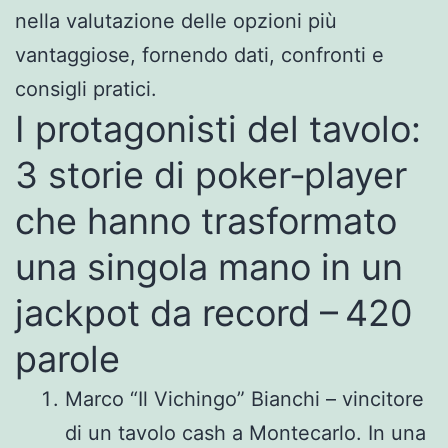
nella valutazione delle opzioni più
vantaggiose, fornendo dati, confronti e
consigli pratici.
I protagonisti del tavolo:
3 storie di poker‑player
che hanno trasformato
una singola mano in un
jackpot da record – 420
parole
Marco “Il Vichingo” Bianchi – vincitore
di un tavolo cash a Montecarlo. In una