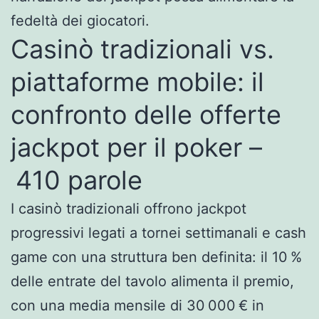
fedeltà dei giocatori.
Casinò tradizionali vs.
piattaforme mobile: il
confronto delle offerte
jackpot per il poker –
410 parole
I casinò tradizionali offrono jackpot
progressivi legati a tornei settimanali e cash
game con una struttura ben definita: il 10 %
delle entrate del tavolo alimenta il premio,
con una media mensile di 30 000 € in