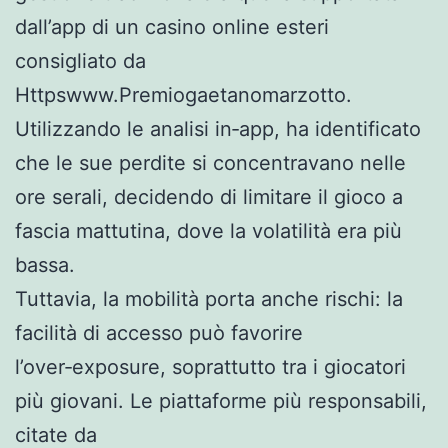
dall’app di un casino online esteri
consigliato da
Httpswww.Premiogaetanomarzotto.
Utilizzando le analisi in‑app, ha identificato
che le sue perdite si concentravano nelle
ore serali, decidendo di limitare il gioco a
fascia mattutina, dove la volatilità era più
bassa.
Tuttavia, la mobilità porta anche rischi: la
facilità di accesso può favorire
l’over‑exposure, soprattutto tra i giocatori
più giovani. Le piattaforme più responsabili,
citate da