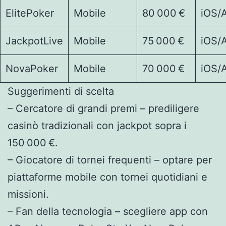
ElitePoker
Mobile
80 000 €
iOS/
JackpotLive
Mobile
75 000 €
iOS/
NovaPoker
Mobile
70 000 €
iOS/
Suggerimenti di scelta
– Cercatore di grandi premi – prediligere
casinò tradizionali con jackpot sopra i
150 000 €.
– Giocatore di tornei frequenti – optare per
piattaforme mobile con tornei quotidiani e
missioni.
– Fan della tecnologia – scegliere app con