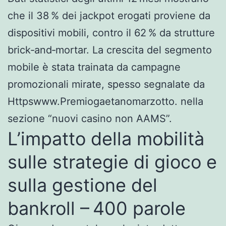
che il 38 % dei jackpot erogati proviene da
dispositivi mobili, contro il 62 % da strutture
brick‑and‑mortar. La crescita del segmento
mobile è stata trainata da campagne
promozionali mirate, spesso segnalate da
Httpswww.Premiogaetanomarzotto. nella
sezione “nuovi casino non AAMS”.
L’impatto della mobilità
sulle strategie di gioco e
sulla gestione del
bankroll – 400 parole