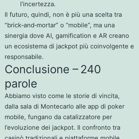
l’incertezza.
Il futuro, quindi, non è più una scelta tra
“brick‑and‑mortar” o “mobile”, ma una
sinergia dove AI, gamification e AR creano
un ecosistema di jackpot più coinvolgente e
responsabile.
Conclusione – 240
parole
Abbiamo visto come le storie di vincita,
dalla sala di Montecarlo alle app di poker
mobile, fungano da catalizzatore per
l’evoluzione dei jackpot. Il confronto tra
casinò tradizionali e piattaforme mobile