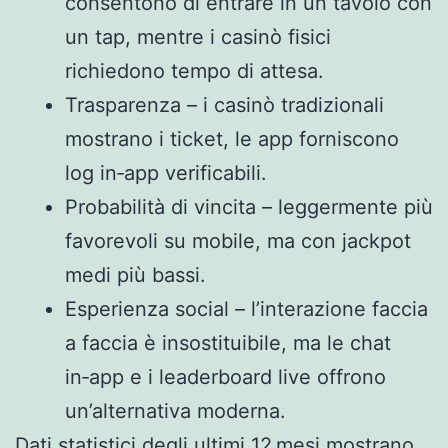
consentono di entrare in un tavolo con
un tap, mentre i casinò fisici
richiedono tempo di attesa.
Trasparenza – i casinò tradizionali
mostrano i ticket, le app forniscono
log in‑app verificabili.
Probabilità di vincita – leggermente più
favorevoli su mobile, ma con jackpot
medi più bassi.
Esperienza social – l’interazione faccia
a faccia è insostituibile, ma le chat
in‑app e i leaderboard live offrono
un’alternativa moderna.
Dati statistici degli ultimi 12 mesi mostrano