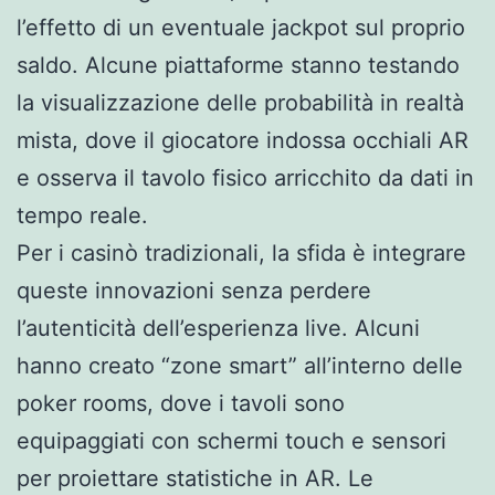
l’effetto di un eventuale jackpot sul proprio
saldo. Alcune piattaforme stanno testando
la visualizzazione delle probabilità in realtà
mista, dove il giocatore indossa occhiali AR
e osserva il tavolo fisico arricchito da dati in
tempo reale.
Per i casinò tradizionali, la sfida è integrare
queste innovazioni senza perdere
l’autenticità dell’esperienza live. Alcuni
hanno creato “zone smart” all’interno delle
poker rooms, dove i tavoli sono
equipaggiati con schermi touch e sensori
per proiettare statistiche in AR. Le