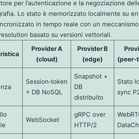
tore per l’autenticazione e la negoziazione dell
ografia. Lo stato è memorizzato localmente su en
incronizzato in tempo reale con un meccanismo
resolution basato su versioni vettoriali.
Provider A
Provider B
Prov
ristica
(cloud)
(edge)
(peer‑
Snapshot +
Session‑token
Stato l
enza
DB
+ DB NoSQL
sync P
distribuito
llo
gRPC over
WebRT
WebSocket
le
HTTP/2
DataCh