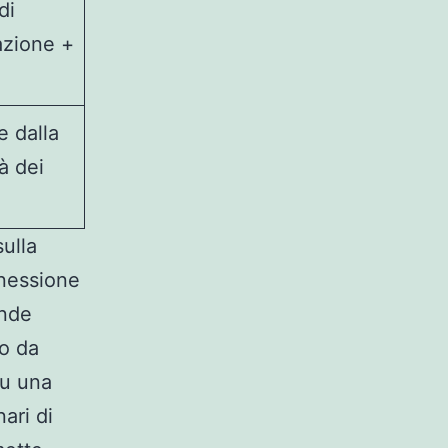
di
azione +
 dalla
à dei
ulla
nnessione
ende
to da
su una
ari di