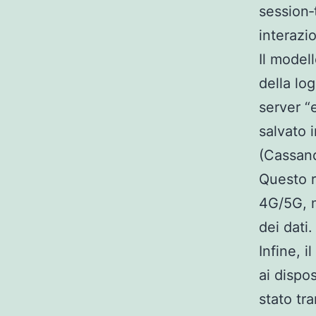
session‑
interazi
Il model
della lo
server “
salvato 
(Cassand
Questo r
4G/5G, m
dei dati.
Infine, 
ai dispo
stato tr