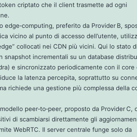
token criptato che il client trasmette ad ogni
one.
lo edge‑computing, preferito da Provider B, spo
gica vicino al punto di accesso dell’utente, utili
edge” collocati nei CDN più vicini. Qui lo stato d
in snapshot incrementali su un database distribu
ra) e sincronizzato periodicamente con il core 
iduce la latenza percepita, soprattutto su conn
a richiede una gestione più complessa della 
il modello peer‑to‑peer, proposto da Provider C,
sitivi di scambiarsi direttamente gli aggiornament
amite WebRTC. Il server centrale funge solo da