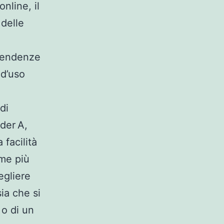
nline, il
 delle
 tendenze
 d’uso
di
der A,
facilità
rme più
egliere
ia che si
 o di un