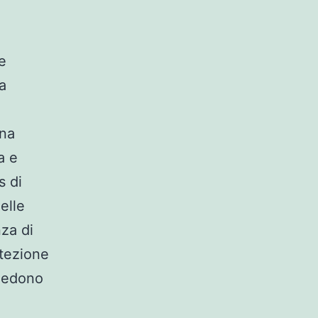
e
a
una
a e
s di
elle
nza di
otezione
hiedono