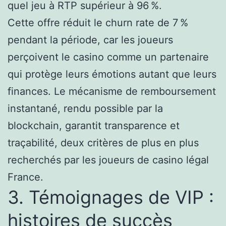
quel jeu à RTP supérieur à 96 %.
Cette offre réduit le churn rate de 7 %
pendant la période, car les joueurs
perçoivent le casino comme un partenaire
qui protège leurs émotions autant que leurs
finances. Le mécanisme de remboursement
instantané, rendu possible par la
blockchain, garantit transparence et
traçabilité, deux critères de plus en plus
recherchés par les joueurs de casino légal
France.
3. Témoignages de VIP :
histoires de succès