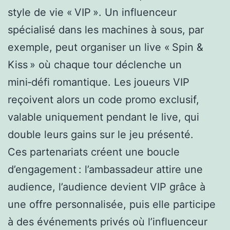
style de vie « VIP ». Un influenceur
spécialisé dans les machines à sous, par
exemple, peut organiser un live « Spin &
Kiss » où chaque tour déclenche un
mini‑défi romantique. Les joueurs VIP
reçoivent alors un code promo exclusif,
valable uniquement pendant le live, qui
double leurs gains sur le jeu présenté.
Ces partenariats créent une boucle
d’engagement : l’ambassadeur attire une
audience, l’audience devient VIP grâce à
une offre personnalisée, puis elle participe
à des événements privés où l’influenceur