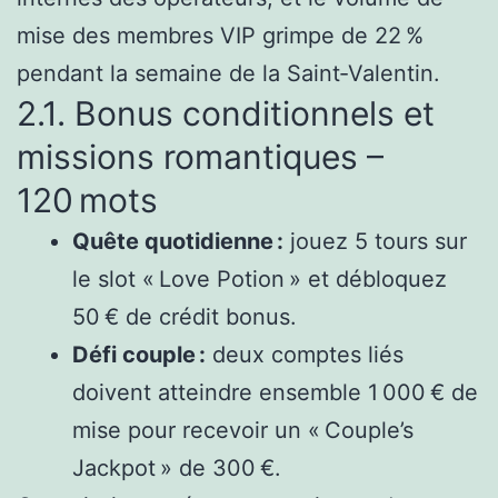
mise des membres VIP grimpe de 22 %
pendant la semaine de la Saint‑Valentin.
2.1. Bonus conditionnels et
missions romantiques –
120 mots
Quête quotidienne :
jouez 5 tours sur
le slot « Love Potion » et débloquez
50 € de crédit bonus.
Défi couple :
deux comptes liés
doivent atteindre ensemble 1 000 € de
mise pour recevoir un « Couple’s
Jackpot » de 300 €.