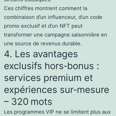
Ces chiffres montrent comment la
combinaison d’un influenceur, d’un code
promo exclusif et d’un NFT peut
transformer une campagne saisonnière en
une source de revenus durable.
4. Les avantages
exclusifs hors‑bonus :
services premium et
expériences sur‑mesure
– 320 mots
Les programmes VIP ne se limitent plus aux