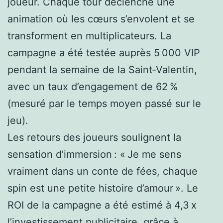
joueur. Chaque tour déclenche une
animation où les cœurs s’envolent et se
transforment en multiplicateurs. La
campagne a été testée auprès 5 000 VIP
pendant la semaine de la Saint‑Valentin,
avec un taux d’engagement de 62 %
(mesuré par le temps moyen passé sur le
jeu).
Les retours des joueurs soulignent la
sensation d’immersion : « Je me sens
vraiment dans un conte de fées, chaque
spin est une petite histoire d’amour ». Le
ROI de la campagne a été estimé à 4,3 x
l’investissement publicitaire, grâce à