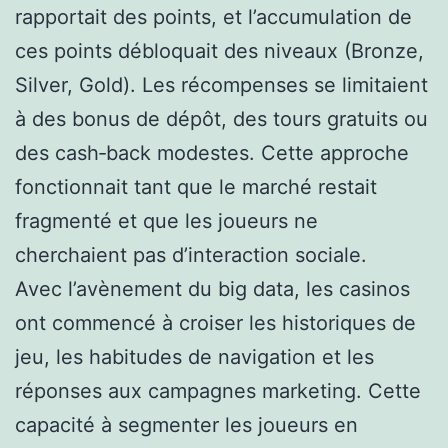
rapportait des points, et l’accumulation de
ces points débloquait des niveaux (Bronze,
Silver, Gold). Les récompenses se limitaient
à des bonus de dépôt, des tours gratuits ou
des cash‑back modestes. Cette approche
fonctionnait tant que le marché restait
fragmenté et que les joueurs ne
cherchaient pas d’interaction sociale.
Avec l’avènement du big data, les casinos
ont commencé à croiser les historiques de
jeu, les habitudes de navigation et les
réponses aux campagnes marketing. Cette
capacité à segmenter les joueurs en