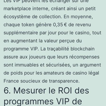
Les VIP peuvent les échanger sur une
marketplace interne, créant ainsi un petit
écosystème de collection. En moyenne,
chaque token génère 0,35 € de revenu
supplémentaire par jour pour le casino, tout
en augmentant la valeur perçue du
programme VIP. La traçabilité blockchain
assure aux joueurs que leurs récompenses
sont immuables et sécurisées, un argument
de poids pour les amateurs de casino légal
France soucieux de transparence.
6. Mesurer le ROI des
programmes VIP de