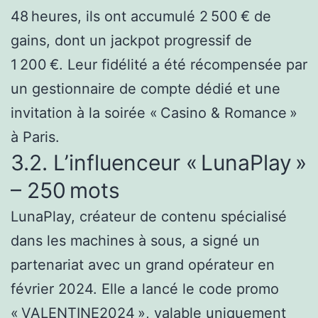
48 heures, ils ont accumulé 2 500 € de
gains, dont un jackpot progressif de
1 200 €. Leur fidélité a été récompensée par
un gestionnaire de compte dédié et une
invitation à la soirée « Casino & Romance »
à Paris.
3.2. L’influenceur « LunaPlay »
– 250 mots
LunaPlay, créateur de contenu spécialisé
dans les machines à sous, a signé un
partenariat avec un grand opérateur en
février 2024. Elle a lancé le code promo
« VALENTINE2024 », valable uniquement