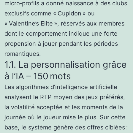
micro‑profils a donné naissance à des clubs
exclusifs comme « Cupidon » ou
« Valentine’s Elite », réservés aux membres
dont le comportement indique une forte
propension à jouer pendant les périodes
romantiques.
1.1. La personnalisation grâce
à l’IA – 150 mots
Les algorithmes d’intelligence artificielle
analysent le RTP moyen des jeux préférés,
la volatilité acceptée et les moments de la
journée où le joueur mise le plus. Sur cette
base, le système génère des offres ciblées :