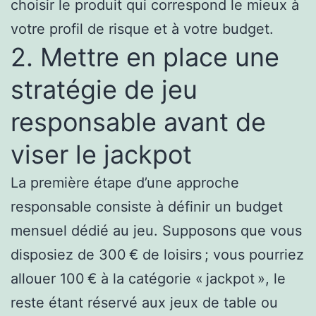
choisir le produit qui correspond le mieux à
votre profil de risque et à votre budget.
2. Mettre en place une
stratégie de jeu
responsable avant de
viser le jackpot
La première étape d’une approche
responsable consiste à définir un budget
mensuel dédié au jeu. Supposons que vous
disposiez de 300 € de loisirs ; vous pourriez
allouer 100 € à la catégorie « jackpot », le
reste étant réservé aux jeux de table ou