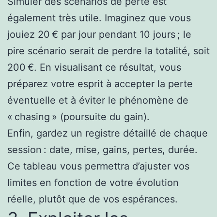
Simuler des scénarios de perte est
également très utile. Imaginez que vous
jouiez 20 € par jour pendant 10 jours ; le
pire scénario serait de perdre la totalité, soit
200 €. En visualisant ce résultat, vous
préparez votre esprit à accepter la perte
éventuelle et à éviter le phénomène de
« chasing » (poursuite du gain).
Enfin, gardez un registre détaillé de chaque
session : date, mise, gains, pertes, durée.
Ce tableau vous permettra d’ajuster vos
limites en fonction de votre évolution
réelle, plutôt que de vos espérances.