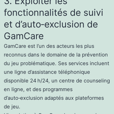
3. Exploiter les
fonctionnalités de suivi
et d’auto‑exclusion de
GamCare
GamCare est l’un des acteurs les plus
reconnus dans le domaine de la prévention
du jeu problématique. Ses services incluent
une ligne d’assistance téléphonique
disponible 24 h/24, un centre de counseling
en ligne, et des programmes
d’auto‑exclusion adaptés aux plateformes
de jeu.