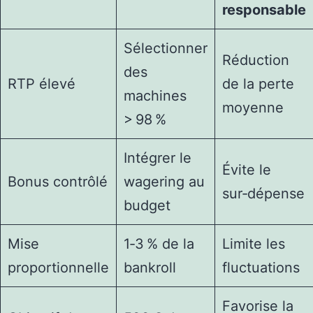
responsable
Sélectionner
Réduction
des
RTP élevé
de la perte
machines
moyenne
> 98 %
Intégrer le
Évite le
Bonus contrôlé
wagering au
sur‑dépense
budget
Mise
1‑3 % de la
Limite les
proportionnelle
bankroll
fluctuations
Favorise la