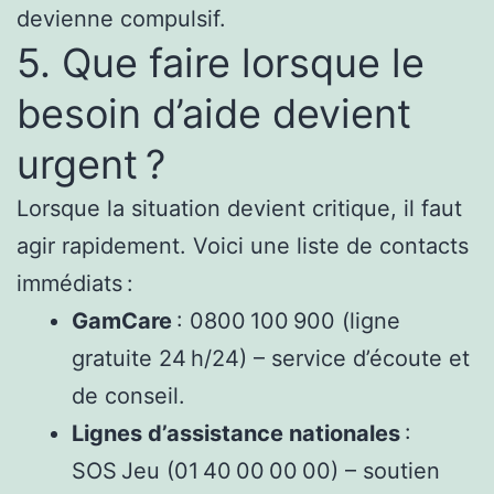
devienne compulsif.
5. Que faire lorsque le
besoin d’aide devient
urgent ?
Lorsque la situation devient critique, il faut
agir rapidement. Voici une liste de contacts
immédiats :
GamCare
: 0800 100 900 (ligne
gratuite 24 h/24) – service d’écoute et
de conseil.
Lignes d’assistance nationales
:
SOS Jeu (01 40 00 00 00) – soutien