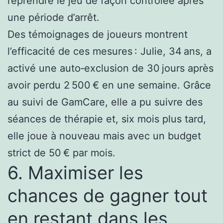
reprendre le jeu de façon contrôlée après
une période d’arrêt.
Des témoignages de joueurs montrent
l’efficacité de ces mesures : Julie, 34 ans, a
activé une auto‑exclusion de 30 jours après
avoir perdu 2 500 € en une semaine. Grâce
au suivi de GamCare, elle a pu suivre des
séances de thérapie et, six mois plus tard,
elle joue à nouveau mais avec un budget
strict de 50 € par mois.
6. Maximiser les
chances de gagner tout
en restant dans les