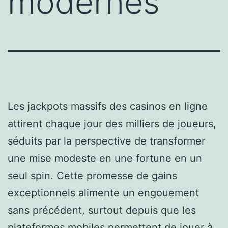
modernes
Les jackpots massifs des casinos en ligne
attirent chaque jour des milliers de joueurs,
séduits par la perspective de transformer
une mise modeste en une fortune en un
seul spin. Cette promesse de gains
exceptionnels alimente un engouement
sans précédent, surtout depuis que les
plateformes mobiles permettent de jouer à