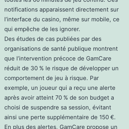
notifications apparaissent directement sur
l’interface du casino, même sur mobile, ce
qui empêche de les ignorer.
Des études de cas publiées par des
organisations de santé publique montrent
que l’intervention précoce de GamCare
réduit de 30 % le risque de développer un
comportement de jeu à risque. Par
exemple, un joueur qui a reçu une alerte
après avoir atteint 70 % de son budget a
choisi de suspendre sa session, évitant
ainsi une perte supplémentaire de 150 €.
En plus des alertes, GamCare propose un