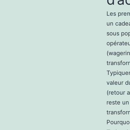
Les prem
un cadea
sous pop
opérateu
(wagerin
transfor
Typiquem
valeur d
(retour 
reste un
transfor
Pourquoi