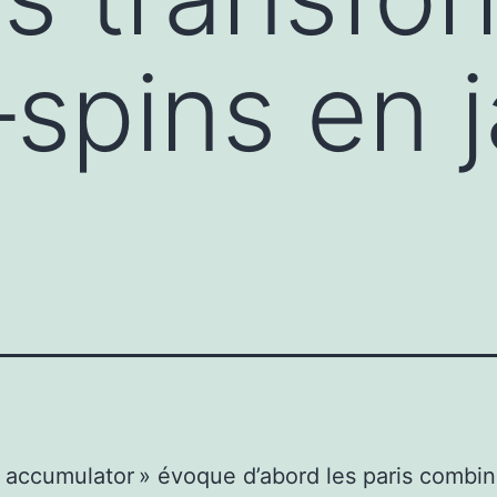
e‑spins en 
 accumulator » évoque d’abord les paris combi