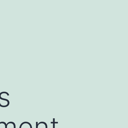
s
rment