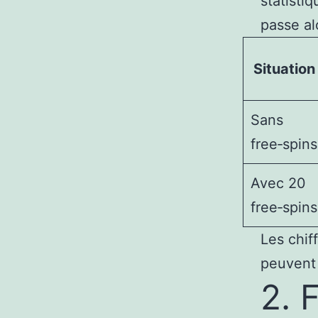
statisti
passe al
Situation
Sans
free‑spins
Avec 20
free‑spins
Les chif
peuvent 
2. 