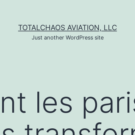
TOTALCHAOS AVIATION, LLC
Just another WordPress site
 les pari
es transfo