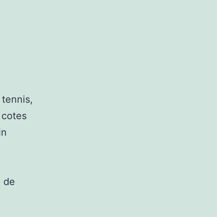
 tennis,
s cotes
in
e de