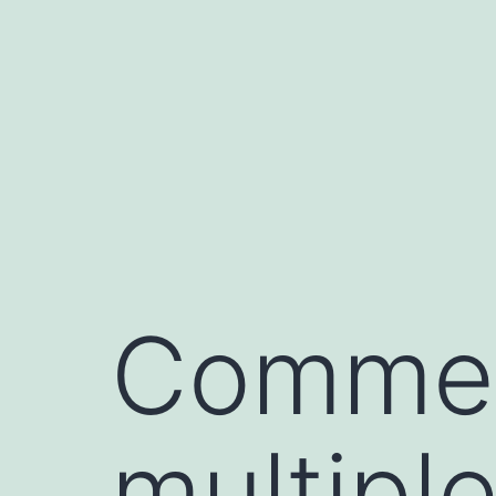
Skip
to
content
Comment
multipl