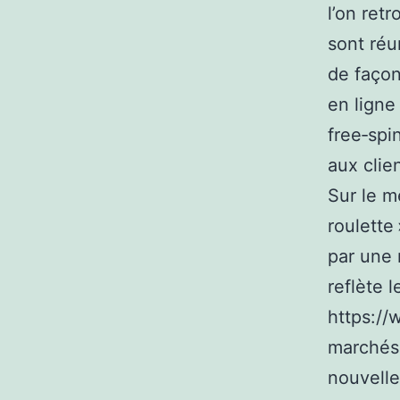
l’on retr
sont réu
de façon
en ligne
free‑spi
aux clien
Sur le m
roulette 
par une
reflète 
https://
marchés 
nouvelle