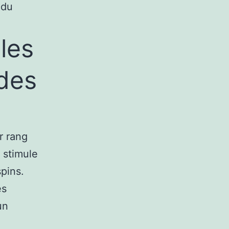
 du
les
 des
r rang
 stimule
spins.
es
un