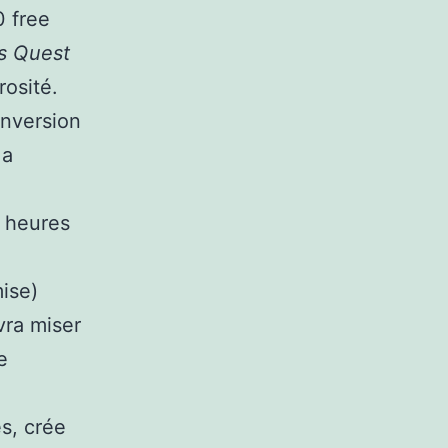
0 free
s Quest
osité.
onversion
 a
4 heures
mise)
vra miser
e
s, crée