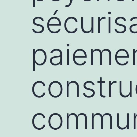
sécuris
paiemen
constru
commun