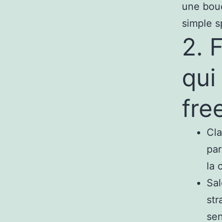
une bouc
simple sp
2. 
qui
fre
Cla
par
la 
Sal
str
sen