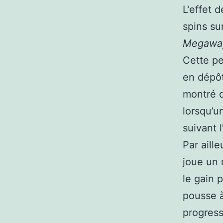
L’effet 
spins su
Megawa
Cette pe
en dépôt
montré q
lorsqu’u
suivant l
Par aill
joue un 
le gain p
pousse à
progress