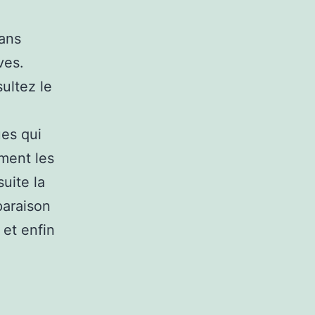
sans
ves.
ultez le
es qui
mment les
uite la
paraison
 et enfin