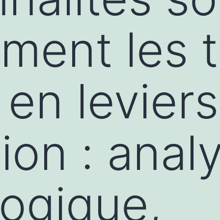
rment les 
 en levier
tion : anal
ogique,