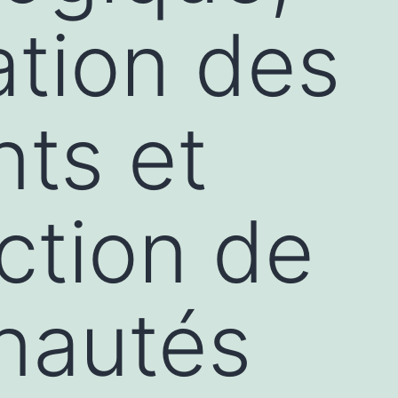
ation des
ts et
ction de
autés