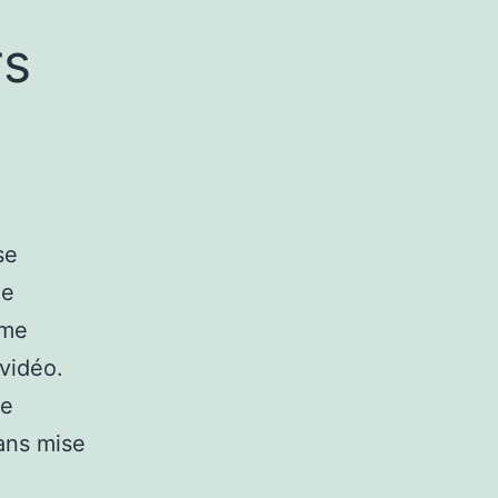
rs
se
me
ème
 vidéo.
te
sans mise