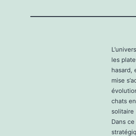
L’univer
les plat
hasard, 
mise s’
évolutio
chats en
solitair
Dans ce 
stratégi