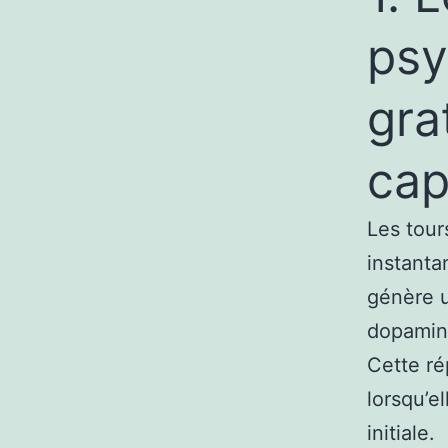
psy
gra
cap
Les tour
instanta
génère u
dopamine
Cette ré
lorsqu’e
initiale.