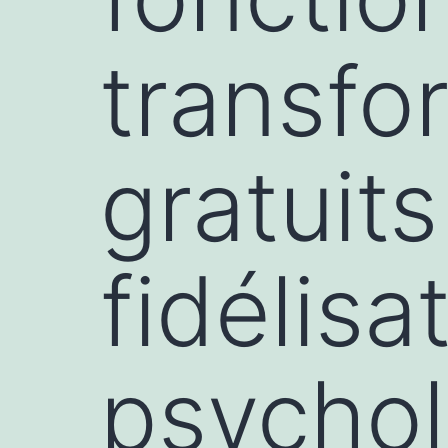
transfo
gratuits
fidélisa
psychol