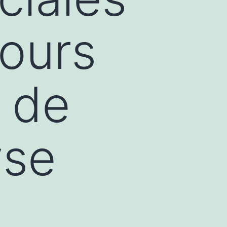
tours
s de
yse