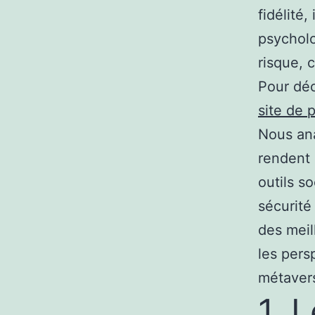
fidélité,
psycholo
risque, 
Pour déc
site de p
Nous an
rendent 
outils s
sécurité
des meil
les persp
métavers
1. 