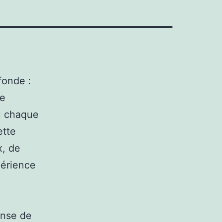
fonde :
de
ù chaque
ette
x, de
périence
e
ense de