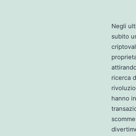
Negli ul
subito u
criptova
propriet
attirando
ricerca 
rivoluzio
hanno in
transazi
scommess
divertim