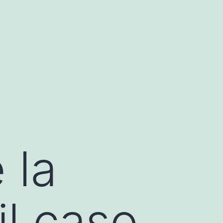
 la
il caso