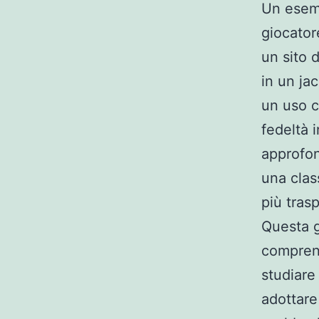
Un esemp
giocator
un sito d
in un ja
un uso c
fedeltà 
approfon
una clas
più trasp
Questa g
comprend
studiare
adottare