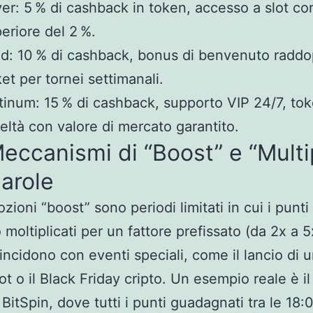
ver: 5 % di cashback in token, accesso a slot c
eriore del 2 %.
d: 10 % di cashback, bonus di benvenuto raddo
ket per tornei settimanali.
tinum: 15 % di cashback, supporto VIP 24/7, tok
eltà con valore di mercato garantito.
Meccanismi di “Boost” e “Multip
arole
ioni “boost” sono periodi limitati in cui i punti 
moltiplicati per un fattore prefissato (da 2x a 5
oincidono con eventi speciali, come il lancio di 
ot o il Black Friday cripto. Un esempio reale è i
BitSpin, dove tutti i punti guadagnati tra le 18: