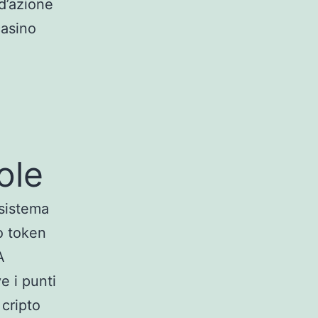
 d’azione
casino
ole
 sistema
o token
A
e i punti
 cripto