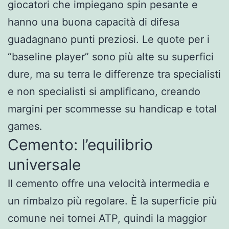
giocatori che impiegano spin pesante e
hanno una buona capacità di difesa
guadagnano punti preziosi. Le quote per i
“baseline player” sono più alte su superfici
dure, ma su terra le differenze tra specialisti
e non specialisti si amplificano, creando
margini per scommesse su handicap e total
games.
Cemento: l’equilibrio
universale
Il cemento offre una velocità intermedia e
un rimbalzo più regolare. È la superficie più
comune nei tornei ATP, quindi la maggior