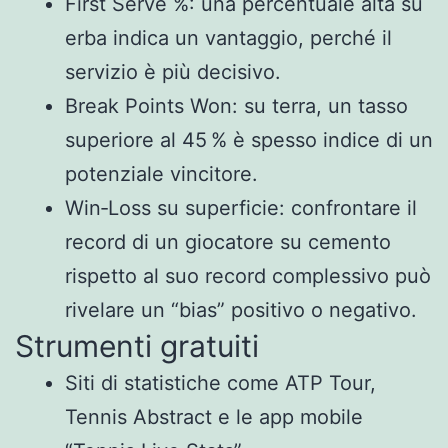
First Serve %: una percentuale alta su
erba indica un vantaggio, perché il
servizio è più decisivo.
Break Points Won: su terra, un tasso
superiore al 45 % è spesso indice di un
potenziale vincitore.
Win‑Loss su superficie: confrontare il
record di un giocatore su cemento
rispetto al suo record complessivo può
rivelare un “bias” positivo o negativo.
Strumenti gratuiti
Siti di statistiche come ATP Tour,
Tennis Abstract e le app mobile