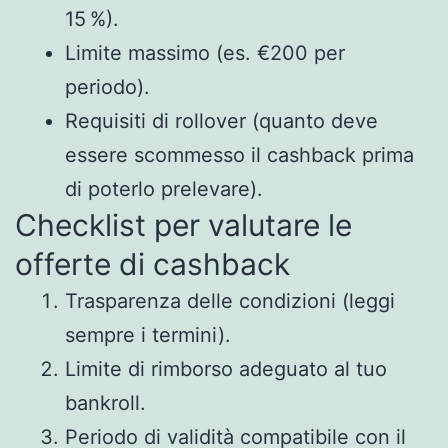
15 %).
Limite massimo (es. €200 per
periodo).
Requisiti di rollover (quanto deve
essere scommesso il cashback prima
di poterlo prelevare).
Checklist per valutare le
offerte di cashback
Trasparenza delle condizioni (leggi
sempre i termini).
Limite di rimborso adeguato al tuo
bankroll.
Periodo di validità compatibile con il