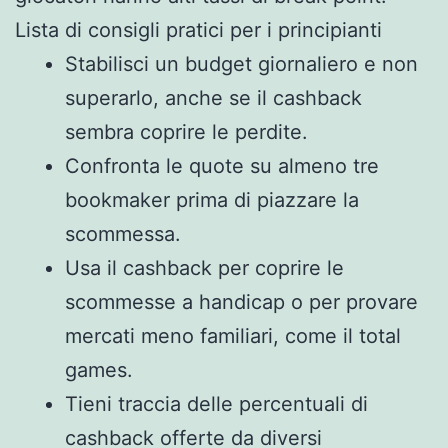
Lista di consigli pratici per i principianti
Stabilisci un budget giornaliero e non
superarlo, anche se il cashback
sembra coprire le perdite.
Confronta le quote su almeno tre
bookmaker prima di piazzare la
scommessa.
Usa il cashback per coprire le
scommesse a handicap o per provare
mercati meno familiari, come il total
games.
Tieni traccia delle percentuali di
cashback offerte da diversi