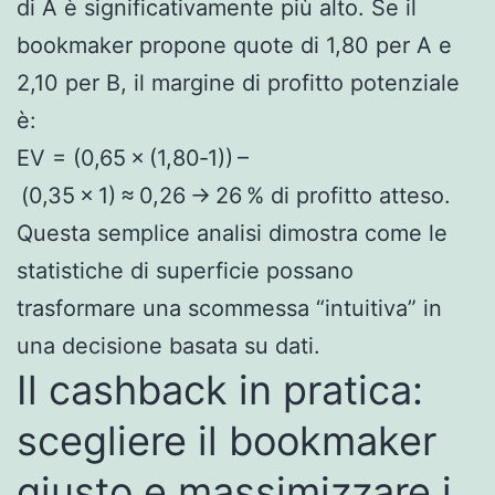
di A è significativamente più alto. Se il
bookmaker propone quote di 1,80 per A e
2,10 per B, il margine di profitto potenziale
è:
EV = (0,65 × (1,80‑1)) –
(0,35 × 1) ≈ 0,26 → 26 % di profitto atteso.
Questa semplice analisi dimostra come le
statistiche di superficie possano
trasformare una scommessa “intuitiva” in
una decisione basata su dati.
Il cashback in pratica:
scegliere il bookmaker
giusto e massimizzare i