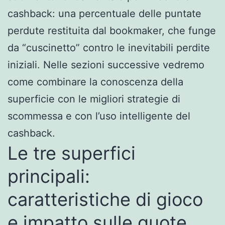
cashback: una percentuale delle puntate
perdute restituita dal bookmaker, che funge
da “cuscinetto” contro le inevitabili perdite
iniziali. Nelle sezioni successive vedremo
come combinare la conoscenza della
superficie con le migliori strategie di
scommessa e con l’uso intelligente del
cashback.
Le tre superfici
principali:
caratteristiche di gioco
e impatto sulle quote