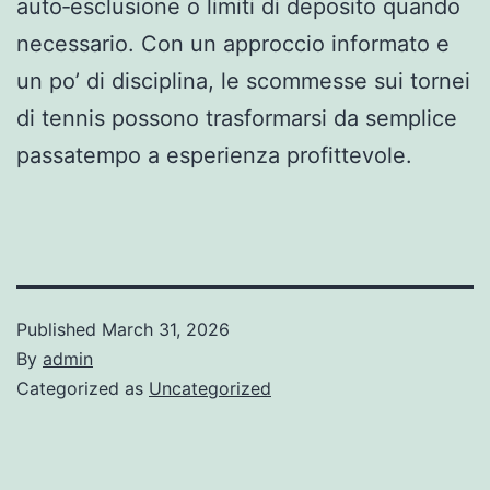
auto‑esclusione o limiti di deposito quando
necessario. Con un approccio informato e
un po’ di disciplina, le scommesse sui tornei
di tennis possono trasformarsi da semplice
passatempo a esperienza profittevole.
Published
March 31, 2026
By
admin
Categorized as
Uncategorized