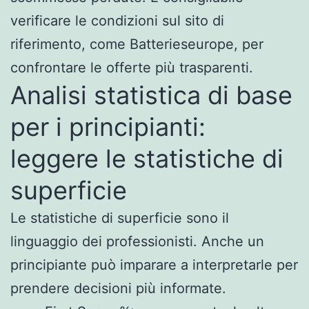
verificare le condizioni sul sito di
riferimento, come Batterieseurope, per
confrontare le offerte più trasparenti.
Analisi statistica di base
per i principianti:
leggere le statistiche di
superficie
Le statistiche di superficie sono il
linguaggio dei professionisti. Anche un
principiante può imparare a interpretarle per
prendere decisioni più informate.