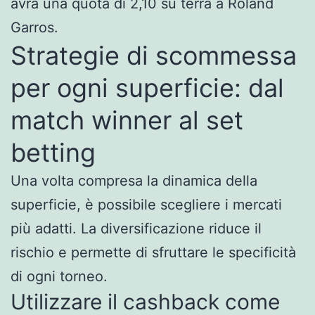
avrà una quota di 2,10 su terra a Roland
Garros.
Strategie di scommessa
per ogni superficie: dal
match winner al set
betting
Una volta compresa la dinamica della
superficie, è possibile scegliere i mercati
più adatti. La diversificazione riduce il
rischio e permette di sfruttare le specificità
di ogni torneo.
Utilizzare il cashback come