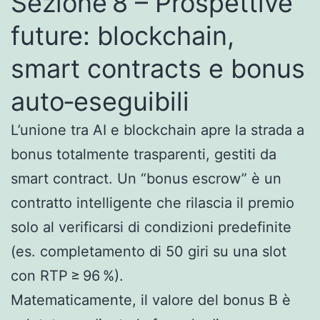
Sezione 8 – Prospettive
future: blockchain,
smart contracts e bonus
auto‑eseguibili
L’unione tra AI e blockchain apre la strada a
bonus totalmente trasparenti, gestiti da
smart contract. Un “bonus escrow” è un
contratto intelligente che rilascia il premio
solo al verificarsi di condizioni predefinite
(es. completamento di 50 giri su una slot
con RTP ≥ 96 %).
Matematicamente, il valore del bonus B è