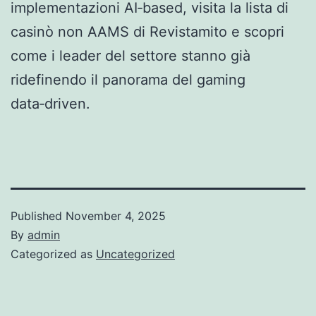
implementazioni AI‑based, visita la lista di
casinò non AAMS di Revistamito e scopri
come i leader del settore stanno già
ridefinendo il panorama del gaming
data‑driven.
Published
November 4, 2025
By
admin
Categorized as
Uncategorized