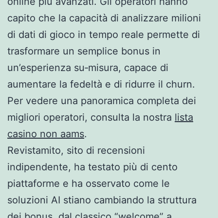
online più avanzati. Gli operatori hanno
capito che la capacità di analizzare milioni
di dati di gioco in tempo reale permette di
trasformare un semplice bonus in
un’esperienza su‑misura, capace di
aumentare la fedeltà e di ridurre il churn.
Per vedere una panoramica completa dei
migliori operatori, consulta la nostra
lista
casino non aams
.
Revistamito, sito di recensioni
indipendente, ha testato più di cento
piattaforme e ha osservato come le
soluzioni AI stiano cambiando la struttura
dei bonus, dal classico “welcome” a