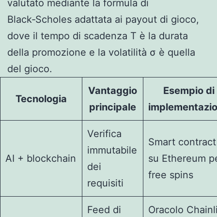
valutato mediante la formula di
Black‑Scholes adattata ai payout di gioco,
dove il tempo di scadenza T è la durata
della promozione e la volatilità σ è quella
del gioco.
Vantaggio
Esempio di
Tecnologia
principale
implementazi
Verifica
Smart contract
immutabile
AI + blockchain
su Ethereum p
dei
free spins
requisiti
Feed di
Oracolo Chainl