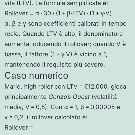
vita (LTV). La formula semplificata è:
Rollover = α · 30 / (1 + β·LTV) · (1 + γ·V)
α, β e γ sono coefficienti calibrati in tempo
reale. Quando LTV è alto, il denominatore
aumenta, riducendo il rollover; quando V è
bassa, il fattore (1 + γ·V) è vicino a 1,
mantenendo il requisito più severo.
Caso numerico
Mario, high roller con LTV = €12.000, gioca
principalmente
Gonzo’s Quest
(volatilità
media, V = 0,5). Con α = 1, β = 0,00005 e
γ = 0,2, il rollover calcolato è:
Rollover =