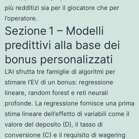
più redditizi sia per il giocatore che per
l’operatore.
Sezione 1 – Modelli
predittivi alla base dei
bonus personalizzati
L’AI sfrutta tre famiglie di algoritmi per
stimare l’EV di un bonus: regressione
lineare, random forest e reti neurali
profonde. La regressione fornisce una prima
stima lineare dell’effetto di variabili come il
valore del deposito (D), il tasso di
conversione (C) e il requisito di wagering