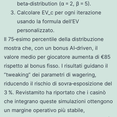
beta‑distribution (α = 2, β = 5).
Calcolare EV_c per ogni iterazione
usando la formula dell’EV
personalizzato.
Il 75‑esimo percentile della distribuzione
mostra che, con un bonus AI‑driven, il
valore medio per giocatore aumenta di €85
rispetto al bonus fisso. I risultati guidano il
“tweaking” dei parametri di wagering,
riducendo il rischio di sovra‑esposizione del
3 %. Revistamito ha riportato che i casinò
che integrano queste simulazioni ottengono
un margine operativo più stabile,