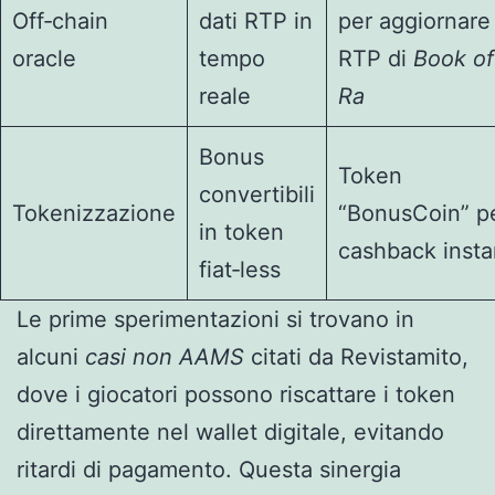
Off‑chain
dati RTP in
per aggiornare
oracle
tempo
RTP di
Book of
reale
Ra
Bonus
Token
convertibili
Tokenizzazione
“BonusCoin” p
in token
cashback insta
fiat‑less
Le prime sperimentazioni si trovano in
alcuni
casi non AAMS
citati da Revistamito,
dove i giocatori possono riscattare i token
direttamente nel wallet digitale, evitando
ritardi di pagamento. Questa sinergia