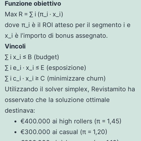
Funzione obiettivo
Max R = ∑ i (π_i · x_i)
dove π_i è il ROI atteso per il segmento i e
x_i è l’importo di bonus assegnato.
Vincoli
∑ i x_i ≤ B (budget)
∑ i e_i · x_i ≤ E (esposizione)
∑ i c_i · x_i ≥ C (minimizzare churn)
Utilizzando il solver simplex, Revistamito ha
osservato che la soluzione ottimale
destinava:
€400.000 ai high rollers (π = 1,45)
€300.000 ai casual (π = 1,20)