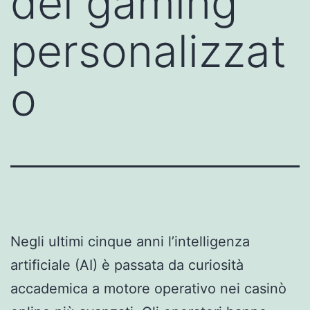
del gaming
personalizzat
o
Negli ultimi cinque anni l’intelligenza
artificiale (AI) è passata da curiosità
accademica a motore operativo nei casinò