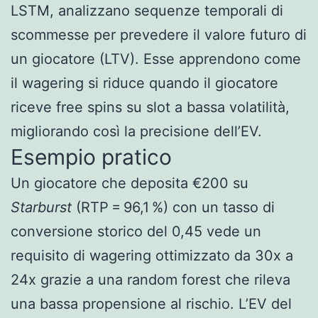
LSTM, analizzano sequenze temporali di
scommesse per prevedere il valore futuro di
un giocatore (LTV). Esse apprendono come
il wagering si riduce quando il giocatore
riceve free spins su slot a bassa volatilità,
migliorando così la precisione dell’EV.
Esempio pratico
Un giocatore che deposita €200 su
Starburst
(RTP = 96,1 %) con un tasso di
conversione storico del 0,45 vede un
requisito di wagering ottimizzato da 30x a
24x grazie a una random forest che rileva
una bassa propensione al rischio. L’EV del