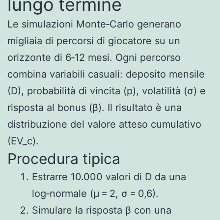
lungo termine
Le simulazioni Monte‑Carlo generano
migliaia di percorsi di giocatore su un
orizzonte di 6‑12 mesi. Ogni percorso
combina variabili casuali: deposito mensile
(D), probabilità di vincita (p), volatilità (σ) e
risposta al bonus (β). Il risultato è una
distribuzione del valore atteso cumulativo
(EV_c).
Procedura tipica
Estrarre 10.000 valori di D da una
log‑normale (μ = 2, σ = 0,6).
Simulare la risposta β con una