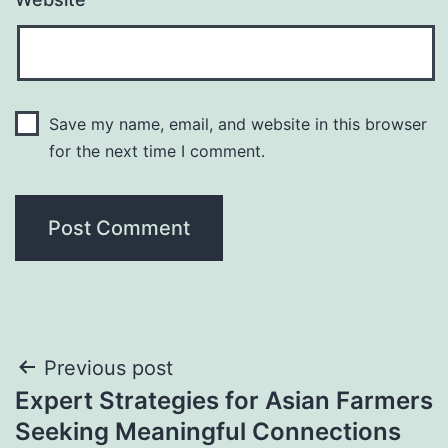
Save my name, email, and website in this browser
for the next time I comment.
Post
Previous post
Expert Strategies for Asian Farmers
navigation
Seeking Meaningful Connections