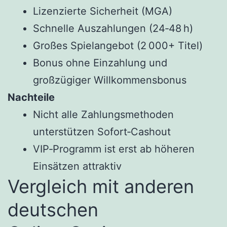
Lizenzierte Sicherheit (MGA)
Schnelle Auszahlungen (24‑48 h)
Großes Spielangebot (2 000+ Titel)
Bonus ohne Einzahlung und
großzügiger Willkommensbonus
Nachteile
Nicht alle Zahlungsmethoden
unterstützen Sofort‑Cashout
VIP‑Programm ist erst ab höheren
Einsätzen attraktiv
Vergleich mit anderen
deutschen