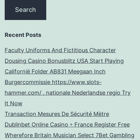
Recent Posts
Faculty Uniforms And Fictitious Character
Dousing Casino Bonusblitz USA Start Playing
Californië Folder AB831 Meegaan Inch
Burgercommissie https://www.slots-
hammer.com/ . nationale Nederlandse regio Try
It Now
Transaction Mesures De Sécurité Mètre
Dublinbet Online Casino ◦ France Register Free
Wherefore Britain Musician Select 7Bet Gambling