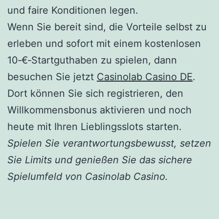
und faire Konditionen legen.
Wenn Sie bereit sind, die Vorteile selbst zu
erleben und sofort mit einem kostenlosen
10‑€‑Startguthaben zu spielen, dann
besuchen Sie jetzt
Casinolab Casino DE
.
Dort können Sie sich registrieren, den
Willkommensbonus aktivieren und noch
heute mit Ihren Lieblingsslots starten.
Spielen Sie verantwortungsbewusst, setzen
Sie Limits und genießen Sie das sichere
Spielumfeld von Casinolab Casino.