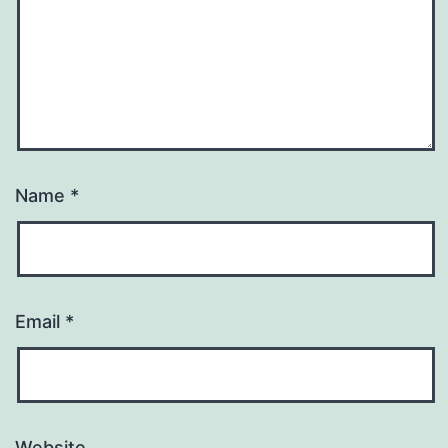
Name
*
Email
*
Website