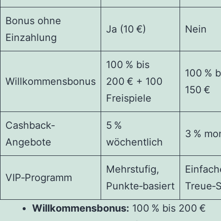
Bonus ohne
Ja (10 €)
Nein
Einzahlung
100 % bis
100 % b
Willkommensbonus
200 € + 100
150 €
Freispiele
Cashback-
5 %
3 % mon
Angebote
wöchentlich
Mehrstufig,
Einfach
VIP‑Programm
Punkte‑basiert
Treue‑
Willkommensbonus:
100 % bis 200 €