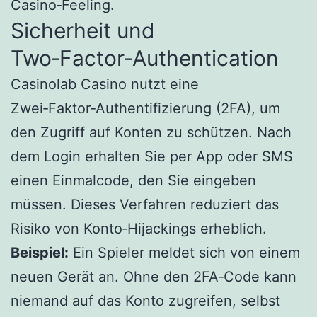
Casino‑Feeling.
Sicherheit und
Two‑Factor‑Authentication
Casinolab Casino nutzt eine
Zwei‑Faktor‑Authentifizierung (2FA), um
den Zugriff auf Konten zu schützen. Nach
dem Login erhalten Sie per App oder SMS
einen Einmalcode, den Sie eingeben
müssen. Dieses Verfahren reduziert das
Risiko von Konto‑Hijackings erheblich.
Beispiel:
Ein Spieler meldet sich von einem
neuen Gerät an. Ohne den 2FA‑Code kann
niemand auf das Konto zugreifen, selbst