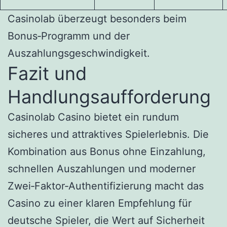
Casinolab überzeugt besonders beim
Bonus‑Programm und der
Auszahlungsgeschwindigkeit.
Fazit und
Handlungsaufforderung
Casinolab Casino bietet ein rundum
sicheres und attraktives Spielerlebnis. Die
Kombination aus Bonus ohne Einzahlung,
schnellen Auszahlungen und moderner
Zwei‑Faktor‑Authentifizierung macht das
Casino zu einer klaren Empfehlung für
deutsche Spieler, die Wert auf Sicherheit