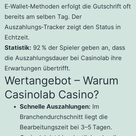
E‑Wallet‑Methoden erfolgt die Gutschrift oft
bereits am selben Tag. Der
Auszahlungs‑Tracker zeigt den Status in
Echtzeit.
Statistik:
92 % der Spieler geben an, dass
die Auszahlungsdauer bei Casinolab ihre
Erwartungen übertrifft.
Wertangebot – Warum
Casinolab Casino?
Schnelle Auszahlungen:
Im
Branchendurchschnitt liegt die
Bearbeitungszeit bei 3–5 Tagen.