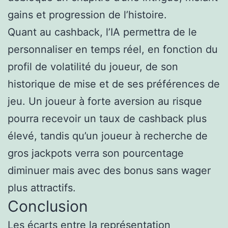
gains et progression de l’histoire.
Quant au cashback, l’IA permettra de le
personnaliser en temps réel, en fonction du
profil de volatilité du joueur, de son
historique de mise et de ses préférences de
jeu. Un joueur à forte aversion au risque
pourra recevoir un taux de cashback plus
élevé, tandis qu’un joueur à recherche de
gros jackpots verra son pourcentage
diminuer mais avec des bonus sans wager
plus attractifs.
Conclusion
Les écarts entre la représentation