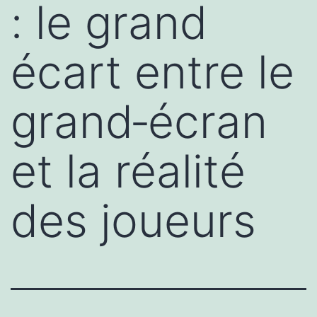
: le grand
écart entre le
grand‑écran
et la réalité
des joueurs