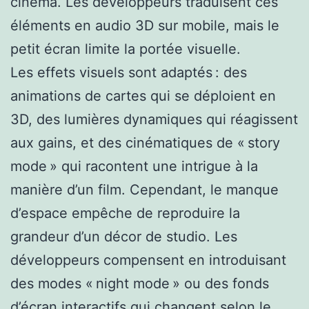
cinéma. Les développeurs traduisent ces
éléments en audio 3D sur mobile, mais le
petit écran limite la portée visuelle.
Les effets visuels sont adaptés : des
animations de cartes qui se déploient en
3D, des lumières dynamiques qui réagissent
aux gains, et des cinématiques de « story
mode » qui racontent une intrigue à la
manière d’un film. Cependant, le manque
d’espace empêche de reproduire la
grandeur d’un décor de studio. Les
développeurs compensent en introduisant
des modes « night mode » ou des fonds
d’écran interactifs qui changent selon le