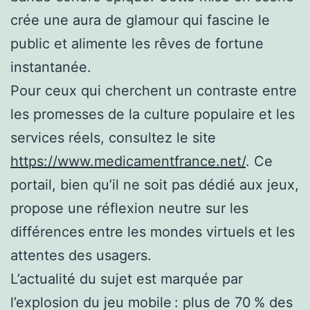
crée une aura de glamour qui fascine le
public et alimente les rêves de fortune
instantanée.
Pour ceux qui cherchent un contraste entre
les promesses de la culture populaire et les
services réels, consultez le site
https://www.medicamentfrance.net/
. Ce
portail, bien qu’il ne soit pas dédié aux jeux,
propose une réflexion neutre sur les
différences entre les mondes virtuels et les
attentes des usagers.
L’actualité du sujet est marquée par
l’explosion du jeu mobile : plus de 70 % des