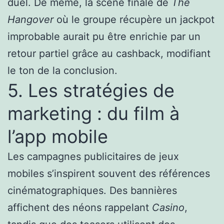
duel. De même, la scène finale de
The
Hangover
où le groupe récupère un jackpot
improbable aurait pu être enrichie par un
retour partiel grâce au cashback, modifiant
le ton de la conclusion.
5. Les stratégies de
marketing : du film à
l’app mobile
Les campagnes publicitaires de jeux
mobiles s’inspirent souvent des références
cinématographiques. Des bannières
affichent des néons rappelant
Casino
,