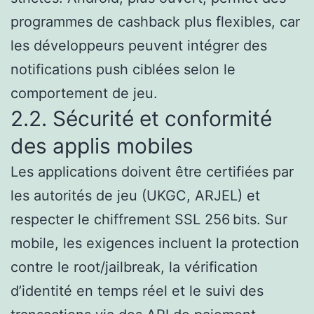
programmes de cashback plus flexibles, car
les développeurs peuvent intégrer des
notifications push ciblées selon le
comportement de jeu.
2.2. Sécurité et conformité
des applis mobiles
Les applications doivent être certifiées par
les autorités de jeu (UKGC, ARJEL) et
respecter le chiffrement SSL 256 bits. Sur
mobile, les exigences incluent la protection
contre le root/jailbreak, la vérification
d’identité en temps réel et le suivi des