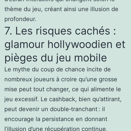
thème du jeu, créant ainsi une illusion de
profondeur.
7. Les risques cachés :
glamour hollywoodien et
pièges du jeu mobile
Le mythe du coup de chance incite de
nombreux joueurs à croire qu’une grosse
mise peut tout changer, ce qui alimente le
jeu excessif. Le cashback, bien qu’attirant,
peut devenir un double‑tranchant : il
encourage la persistance en donnant
l’illusion d’une récupération continue,