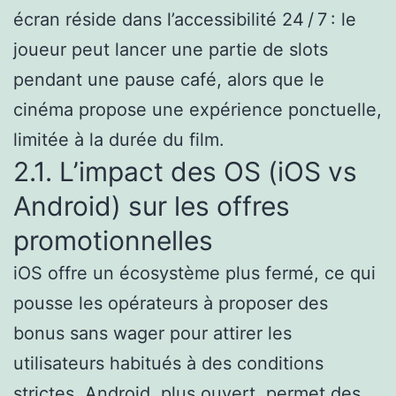
écran réside dans l’accessibilité 24 / 7 : le
joueur peut lancer une partie de slots
pendant une pause café, alors que le
cinéma propose une expérience ponctuelle,
limitée à la durée du film.
2.1. L’impact des OS (iOS vs
Android) sur les offres
promotionnelles
iOS offre un écosystème plus fermé, ce qui
pousse les opérateurs à proposer des
bonus sans wager pour attirer les
utilisateurs habitués à des conditions
strictes. Android, plus ouvert, permet des