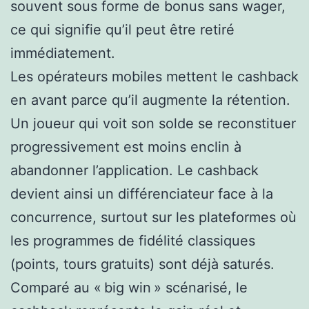
souvent sous forme de bonus sans wager,
ce qui signifie qu’il peut être retiré
immédiatement.
Les opérateurs mobiles mettent le cashback
en avant parce qu’il augmente la rétention.
Un joueur qui voit son solde se reconstituer
progressivement est moins enclin à
abandonner l’application. Le cashback
devient ainsi un différenciateur face à la
concurrence, surtout sur les plateformes où
les programmes de fidélité classiques
(points, tours gratuits) sont déjà saturés.
Comparé au « big win » scénarisé, le