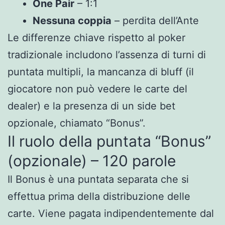
One Pair
– 1:1
Nessuna coppia
– perdita dell’Ante
Le differenze chiave rispetto al poker
tradizionale includono l’assenza di turni di
puntata multipli, la mancanza di bluff (il
giocatore non può vedere le carte del
dealer) e la presenza di un side bet
opzionale, chiamato “Bonus”.
Il ruolo della puntata “Bonus”
(opzionale) – 120 parole
Il Bonus è una puntata separata che si
effettua prima della distribuzione delle
carte. Viene pagata indipendentemente dal