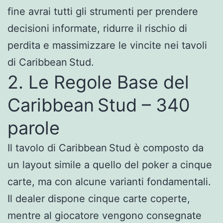
fine avrai tutti gli strumenti per prendere
decisioni informate, ridurre il rischio di
perdita e massimizzare le vincite nei tavoli
di Caribbean Stud.
2. Le Regole Base del
Caribbean Stud – 340
parole
Il tavolo di Caribbean Stud è composto da
un layout simile a quello del poker a cinque
carte, ma con alcune varianti fondamentali.
Il dealer dispone cinque carte coperte,
mentre al giocatore vengono consegnate