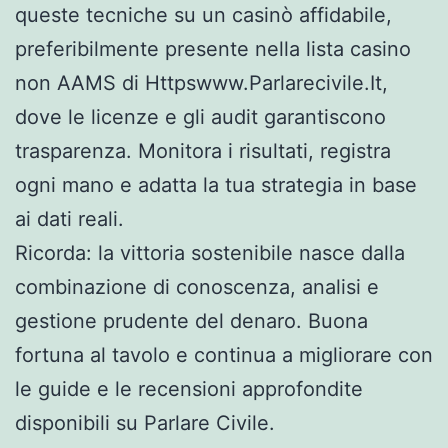
queste tecniche su un casinò affidabile,
preferibilmente presente nella lista casino
non AAMS di Httpswww.Parlarecivile.It,
dove le licenze e gli audit garantiscono
trasparenza. Monitora i risultati, registra
ogni mano e adatta la tua strategia in base
ai dati reali.
Ricorda: la vittoria sostenibile nasce dalla
combinazione di conoscenza, analisi e
gestione prudente del denaro. Buona
fortuna al tavolo e continua a migliorare con
le guide e le recensioni approfondite
disponibili su Parlare Civile.