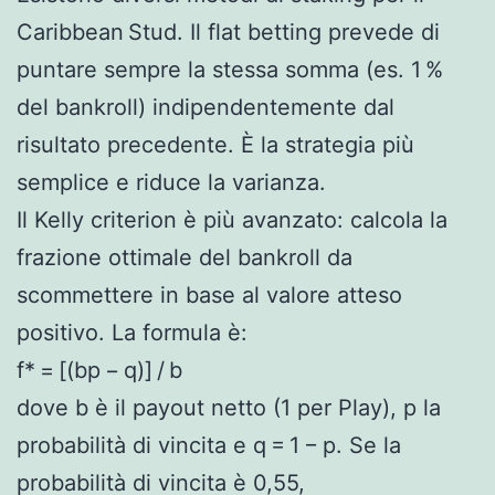
Caribbean Stud. Il flat betting prevede di
puntare sempre la stessa somma (es. 1 %
del bankroll) indipendentemente dal
risultato precedente. È la strategia più
semplice e riduce la varianza.
Il Kelly criterion è più avanzato: calcola la
frazione ottimale del bankroll da
scommettere in base al valore atteso
positivo. La formula è:
f* = [(bp − q)] / b
dove b è il payout netto (1 per Play), p la
probabilità di vincita e q = 1 − p. Se la
probabilità di vincita è 0,55,