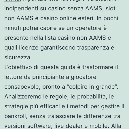
indipendenti su casino senza AAMS, slot
non AAMS e casino online esteri. In pochi
minuti potrai capire se un operatore è
presente nella lista casino non AAMS e
quali licenze garantiscono trasparenza e
sicurezza.
L’obiettivo di questa guida è trasformare il
lettore da principiante a giocatore
consapevole, pronto a “colpire in grande”.
Analizzeremo le regole, le probabilità, le
strategie più efficaci e i metodi per gestire il
bankroll, senza tralasciare le differenze tra
versioni software, live dealer e mobile. Alla