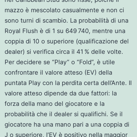
mazzo è mescolato casualmente e non ci
sono turni di scambio. La probabilità di una
Royal Flush è di 1 su 649 740, mentre una
coppia di 10 o superiore (qualificazione del
dealer) si verifica circa il 41 % delle volte.
Per decidere se “Play” o “Fold”, è utile
confrontare il valore atteso (EV) della
puntata Play con la perdita certa dell’Ante. Il
valore atteso dipende da due fattori: la
forza della mano del giocatore e la
probabilità che il dealer si qualifichi. Se il
giocatore ha una mano pari a una coppia di
J o superiore, l’EV è positivo nella maggior