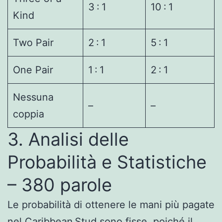
3 : 1
10 : 1
Kind
Two Pair
2 : 1
5 : 1
One Pair
1 : 1
2 : 1
Nessuna
–
–
coppia
3. Analisi delle
Probabilità e Statistiche
– 380 parole
Le probabilità di ottenere le mani più pagate
nel Caribbean Stud sono fisse, poiché il