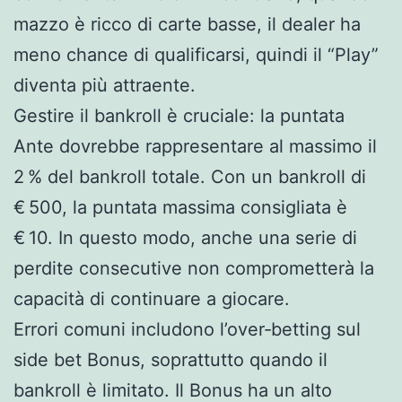
mazzo è ricco di carte basse, il dealer ha
meno chance di qualificarsi, quindi il “Play”
diventa più attraente.
Gestire il bankroll è cruciale: la puntata
Ante dovrebbe rappresentare al massimo il
2 % del bankroll totale. Con un bankroll di
€ 500, la puntata massima consigliata è
€ 10. In questo modo, anche una serie di
perdite consecutive non comprometterà la
capacità di continuare a giocare.
Errori comuni includono l’over‑betting sul
side bet Bonus, soprattutto quando il
bankroll è limitato. Il Bonus ha un alto