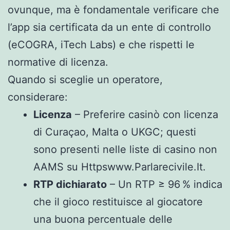
ovunque, ma è fondamentale verificare che
l’app sia certificata da un ente di controllo
(eCOGRA, iTech Labs) e che rispetti le
normative di licenza.
Quando si sceglie un operatore,
considerare:
Licenza
– Preferire casinò con licenza
di Curaçao, Malta o UKGC; questi
sono presenti nelle liste di casino non
AAMS su Httpswww.Parlarecivile.It.
RTP dichiarato
– Un RTP ≥ 96 % indica
che il gioco restituisce al giocatore
una buona percentuale delle