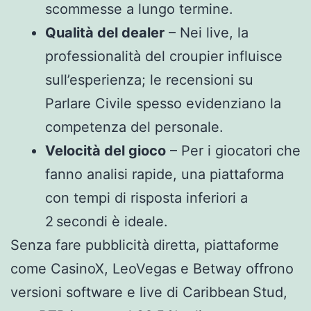
scommesse a lungo termine.
Qualità del dealer
– Nei live, la
professionalità del croupier influisce
sull’esperienza; le recensioni su
Parlare Civile spesso evidenziano la
competenza del personale.
Velocità del gioco
– Per i giocatori che
fanno analisi rapide, una piattaforma
con tempi di risposta inferiori a
2 secondi è ideale.
Senza fare pubblicità diretta, piattaforme
come CasinoX, LeoVegas e Betway offrono
versioni software e live di Caribbean Stud,