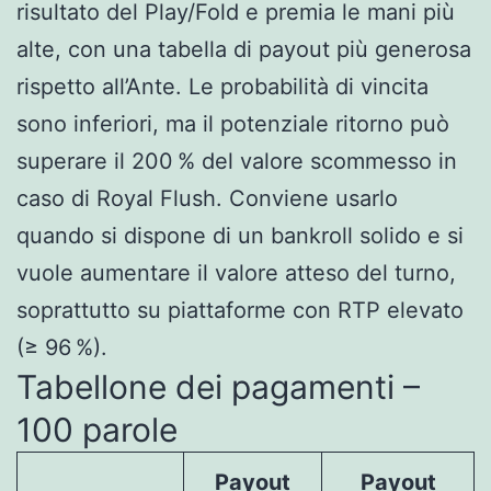
risultato del Play/Fold e premia le mani più
alte, con una tabella di payout più generosa
rispetto all’Ante. Le probabilità di vincita
sono inferiori, ma il potenziale ritorno può
superare il 200 % del valore scommesso in
caso di Royal Flush. Conviene usarlo
quando si dispone di un bankroll solido e si
vuole aumentare il valore atteso del turno,
soprattutto su piattaforme con RTP elevato
(≥ 96 %).
Tabellone dei pagamenti –
100 parole
Payout
Payout