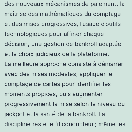
des nouveaux mécanismes de paiement, la
maîtrise des mathématiques du comptage
et des mises progressives, l’usage d’outils
technologiques pour affiner chaque
décision, une gestion de bankroll adaptée
et le choix judicieux de la plateforme.
La meilleure approche consiste à démarrer
avec des mises modestes, appliquer le
comptage de cartes pour identifier les
moments propices, puis augmenter
progressivement la mise selon le niveau du
jackpot et la santé de la bankroll. La
discipline reste le fil conducteur ; même les