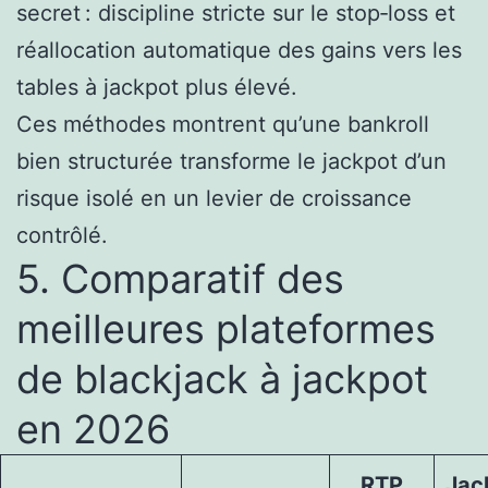
secret : discipline stricte sur le stop‑loss et
réallocation automatique des gains vers les
tables à jackpot plus élevé.
Ces méthodes montrent qu’une bankroll
bien structurée transforme le jackpot d’un
risque isolé en un levier de croissance
contrôlé.
5. Comparatif des
meilleures plateformes
de blackjack à jackpot
en 2026
RTP
Jac