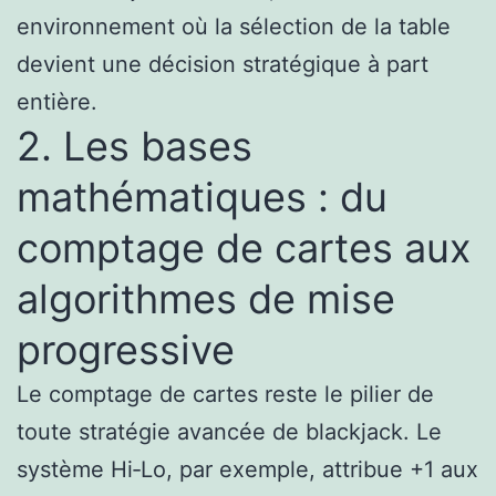
environnement où la sélection de la table
devient une décision stratégique à part
entière.
2. Les bases
mathématiques : du
comptage de cartes aux
algorithmes de mise
progressive
Le comptage de cartes reste le pilier de
toute stratégie avancée de blackjack. Le
système Hi‑Lo, par exemple, attribue +1 aux