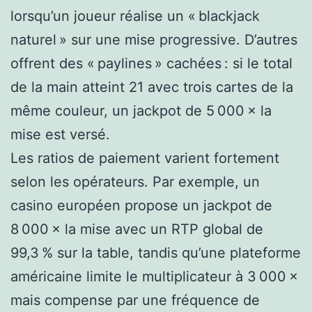
lorsqu’un joueur réalise un « blackjack
naturel » sur une mise progressive. D’autres
offrent des « paylines » cachées : si le total
de la main atteint 21 avec trois cartes de la
même couleur, un jackpot de 5 000 × la
mise est versé.
Les ratios de paiement varient fortement
selon les opérateurs. Par exemple, un
casino européen propose un jackpot de
8 000 × la mise avec un RTP global de
99,3 % sur la table, tandis qu’une plateforme
américaine limite le multiplicateur à 3 000 ×
mais compense par une fréquence de