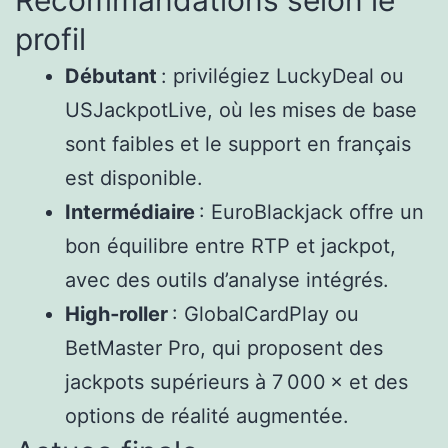
profil
Débutant
: privilégiez LuckyDeal ou
USJackpotLive, où les mises de base
sont faibles et le support en français
est disponible.
Intermédiaire
: EuroBlackjack offre un
bon équilibre entre RTP et jackpot,
avec des outils d’analyse intégrés.
High‑roller
: GlobalCardPlay ou
BetMaster Pro, qui proposent des
jackpots supérieurs à 7 000 × et des
options de réalité augmentée.