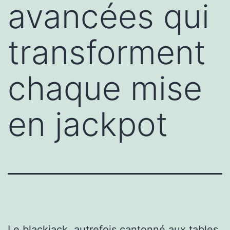
avancées qui
transforment
chaque mise
en jackpot
Le blackjack, autrefois cantonné aux tables