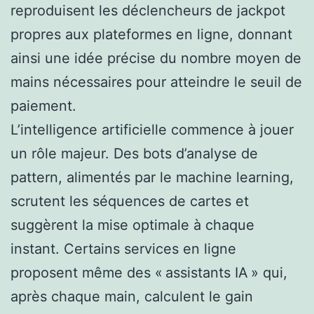
reproduisent les déclencheurs de jackpot
propres aux plateformes en ligne, donnant
ainsi une idée précise du nombre moyen de
mains nécessaires pour atteindre le seuil de
paiement.
L’intelligence artificielle commence à jouer
un rôle majeur. Des bots d’analyse de
pattern, alimentés par le machine learning,
scrutent les séquences de cartes et
suggèrent la mise optimale à chaque
instant. Certains services en ligne
proposent même des « assistants IA » qui,
après chaque main, calculent le gain