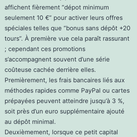
affichent fièrement “dépot minimum
seulement 10 €” pour activer leurs offres
spéciales telles que “bonus sans dépôt +20
tours”. À première vue cela paraît rassurant
; cependant ces promotions
s’accompagnent souvent d’une série
coûteuse cachée derrière elles.
Premièrement, les frais bancaires liés aux
méthodes rapides comme PayPal ou cartes
prépayées peuvent atteindre jusqu’à 3 %,
soit près d’un euro supplémentaire ajouté
au dépôt minimal.
Deuxièmement, lorsque ce petit capital