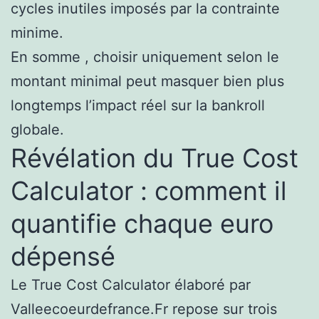
cycles inutiles imposés par la contrainte
minime.
En somme , choisir uniquement selon le
montant minimal peut masquer bien plus
longtemps l’impact réel sur la bankroll
globale.
Révélation du True Cost
Calculator : comment il
quantifie chaque euro
dépensé
Le True Cost Calculator élaboré par
Valleecoeurdefrance.Fr repose sur trois