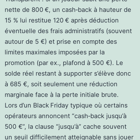
nette de 800 €, un cash‑back à hauteur de
15 % lui restitue 120 € après déduction
éventuelle des frais administratifs (souvent
autour de 5 €) et prise en compte des
limites maximales imposées par la
promotion (par ex., plafond à 500 €). Le
solde réel restant à supporter s’élève donc
à 685 €, soit seulement une réduction
marginale face à la perte initiale brute.
Lors d’un Black Friday typique où certains
opérateurs annoncent “cash‑back jusqu’à
500 €”, la clause “jusqu’à” cache souvent
un seuil difficilement atteignable sans jouer