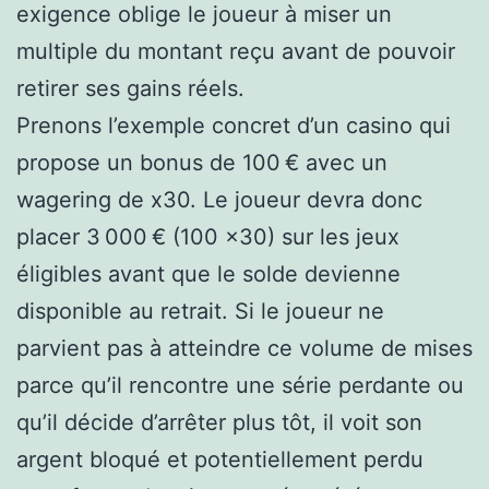
exigence oblige le joueur à miser un
multiple du montant reçu avant de pouvoir
retirer ses gains réels.
Prenons l’exemple concret d’un casino qui
propose un bonus de 100 € avec un
wagering de x30. Le joueur devra donc
placer 3 000 € (100 ×30) sur les jeux
éligibles avant que le solde devienne
disponible au retrait. Si le joueur ne
parvient pas à atteindre ce volume de mises
parce qu’il rencontre une série perdante ou
qu’il décide d’arrêter plus tôt, il voit son
argent bloqué et potentiellement perdu