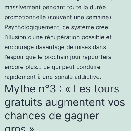
massivement pendant toute la durée
promotionnelle (souvent une semaine).
Psychologiquement, ce système crée
l’illusion d’une récupération possible et
encourage davantage de mises dans
l’espoir que le prochain jour rapportera
encore plus… ce qui peut conduire
rapidement à une spirale addictive.
Mythe n°3 : « Les tours
gratuits augmentent vos
chances de gagner
gros »