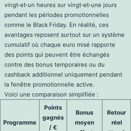
vingt‑et‑un heures sur vingt‑et‑une jours
pendant les périodes promotionnelles
comme le Black Friday. En réalité, ces
avantages reposent surtout sur un système
cumulatif où chaque euro misé rapporte
des points qui peuvent être échangés
contre des bonus temporaires ou du
cashback additionnel uniquement pendant
la fenêtre promotionnelle active.
Voici une comparaison simplifiée :
Points
Bonus
Retour
gagnés
Programme
moyen
réel
/ €