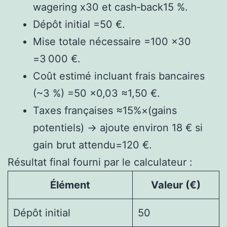
wagering x30 et cash‑back15 %.
Dépôt initial =50 €.
Mise totale nécessaire =100 ×30
=3 000 €.
Coût estimé incluant frais bancaires
(~3 %) =50 ×0,03 ≈1,50 €.
Taxes françaises ≈15%×(gains
potentiels) → ajoute environ 18 € si
gain brut attendu=120 €.
Résultat final fourni par le calculateur :
Élément
Valeur (€)
Dépôt initial
50