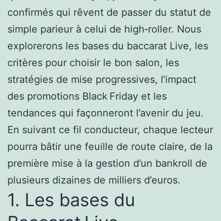
confirmés qui rêvent de passer du statut de
simple parieur à celui de high‑roller. Nous
explorerons les bases du baccarat Live, les
critères pour choisir le bon salon, les
stratégies de mise progressives, l’impact
des promotions Black Friday et les
tendances qui façonneront l’avenir du jeu.
En suivant ce fil conducteur, chaque lecteur
pourra bâtir une feuille de route claire, de la
première mise à la gestion d’un bankroll de
plusieurs dizaines de milliers d’euros.
1. Les bases du