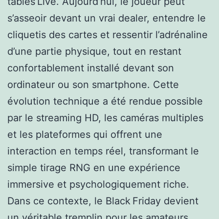
tables Live. Aujourd’hui, le joueur peut
s’asseoir devant un vrai dealer, entendre le
cliquetis des cartes et ressentir l’adrénaline
d’une partie physique, tout en restant
confortablement installé devant son
ordinateur ou son smartphone. Cette
évolution technique a été rendue possible
par le streaming HD, les caméras multiples
et les plateformes qui offrent une
interaction en temps réel, transformant le
simple tirage RNG en une expérience
immersive et psychologiquement riche.
Dans ce contexte, le Black Friday devient
un véritable tremplin pour les amateurs