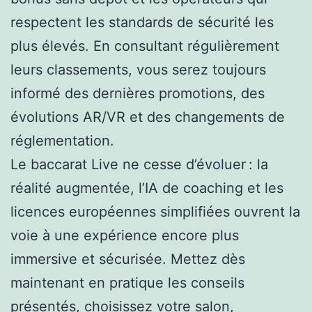
respectent les standards de sécurité les
plus élevés. En consultant régulièrement
leurs classements, vous serez toujours
informé des dernières promotions, des
évolutions AR/VR et des changements de
réglementation.
Le baccarat Live ne cesse d’évoluer : la
réalité augmentée, l’IA de coaching et les
licences européennes simplifiées ouvrent la
voie à une expérience encore plus
immersive et sécurisée. Mettez dès
maintenant en pratique les conseils
présentés, choisissez votre salon,