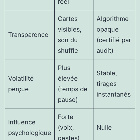
réel
Cartes
Algorithme
visibles,
opaque
Transparence
son du
(certifié par
shuffle
audit)
Plus
Stable,
Volatilité
élevée
tirages
perçue
(temps de
instantanés
pause)
Forte
Influence
(voix,
Nulle
psychologique
gestes)