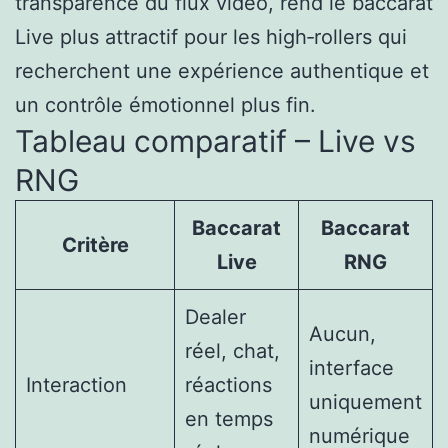
transparence du flux vidéo, rend le baccarat
Live plus attractif pour les high‑rollers qui
recherchent une expérience authentique et
un contrôle émotionnel plus fin.
Tableau comparatif – Live vs
RNG
Baccarat
Baccarat
Critère
Live
RNG
Dealer
Aucun,
réel, chat,
interface
Interaction
réactions
uniquement
en temps
numérique