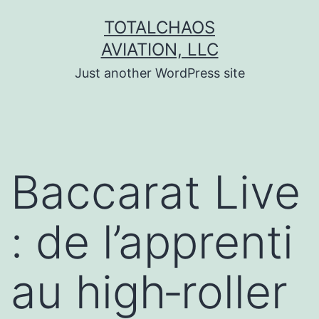
Skip
TOTALCHAOS
to
AVIATION, LLC
content
Just another WordPress site
Baccarat Live
: de l’apprenti
au high‑roller