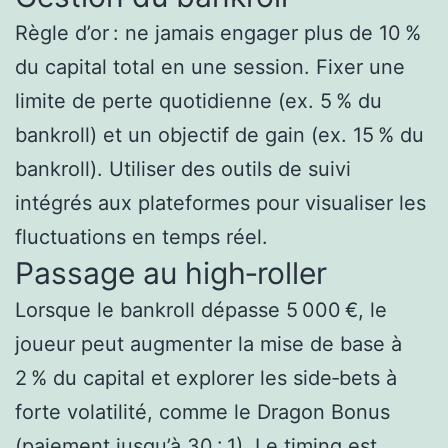
Règle d’or : ne jamais engager plus de 10 %
du capital total en une session. Fixer une
limite de perte quotidienne (ex. 5 % du
bankroll) et un objectif de gain (ex. 15 % du
bankroll). Utiliser des outils de suivi
intégrés aux plateformes pour visualiser les
fluctuations en temps réel.
Passage au high‑roller
Lorsque le bankroll dépasse 5 000 €, le
joueur peut augmenter la mise de base à
2 % du capital et explorer les side‑bets à
forte volatilité, comme le Dragon Bonus
(paiement jusqu’à 30 : 1). Le timing est