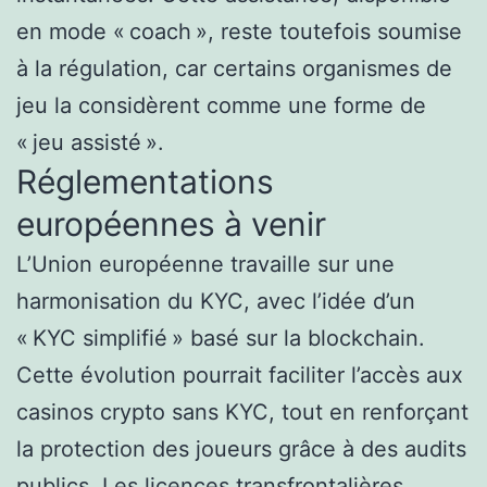
en mode « coach », reste toutefois soumise
à la régulation, car certains organismes de
jeu la considèrent comme une forme de
« jeu assisté ».
Réglementations
européennes à venir
L’Union européenne travaille sur une
harmonisation du KYC, avec l’idée d’un
« KYC simplifié » basé sur la blockchain.
Cette évolution pourrait faciliter l’accès aux
casinos crypto sans KYC, tout en renforçant
la protection des joueurs grâce à des audits
publics. Les licences transfrontalières