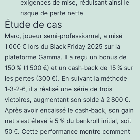
exigences de mise, réduisant ainsi le
risque de perte nette.
Étude de cas
Marc, joueur semi‑professionnel, a misé
1 000 € lors du Black Friday 2025 sur la
plateforme Gamma. Il a reçu un bonus de
150 % (1 500 €) et un cash‑back de 15 % sur
les pertes (300 €). En suivant la méthode
1‑3‑2‑6, il a réalisé une série de trois
victoires, augmentant son solde à 2 800 €.
Après avoir encaissé le cash‑back, son gain
net s’est élevé à 5 % du bankroll initial, soit
50 €. Cette performance montre comment