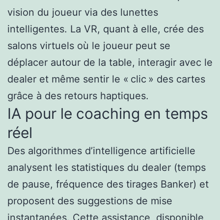
vision du joueur via des lunettes
intelligentes. La VR, quant à elle, crée des
salons virtuels où le joueur peut se
déplacer autour de la table, interagir avec le
dealer et même sentir le « clic » des cartes
grâce à des retours haptiques.
IA pour le coaching en temps
réel
Des algorithmes d’intelligence artificielle
analysent les statistiques du dealer (temps
de pause, fréquence des tirages Banker) et
proposent des suggestions de mise
instantanées. Cette assistance, disponible