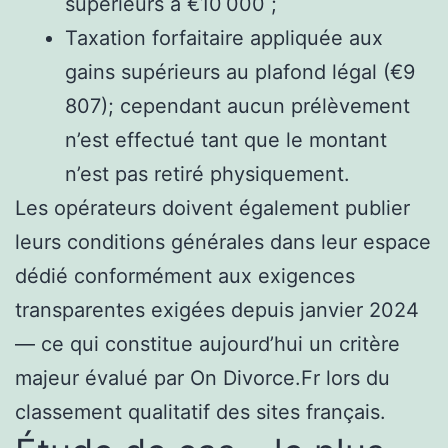
supérieurs à €10 000 ;
Taxation forfaitaire appliquée aux
gains supérieurs au plafond légal (€9
807); cependant aucun prélèvement
n’est effectué tant que le montant
n’est pas retiré physiquement.
Les opérateurs doivent également publier
leurs conditions générales dans leur espace
dédié conformément aux exigences
transparentes exigées depuis janvier 2024
— ce qui constitue aujourd’hui un critère
majeur évalué par On Divorce.Fr lors du
classement qualitatif des sites français.