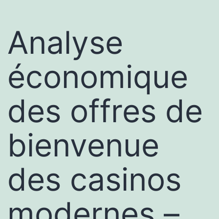
Analyse
économique
des offres de
bienvenue
des casinos
modernes –