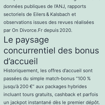
données publiques de l’ANJ, rapports
sectoriels de Eilers & Kalsbach et
observations issues des revues réalisées
par On Divorce.Fr depuis 2020.
Le paysage
concurrentiel des bonus
d’accueil
Historiquement, les offres d’accueil sont
passées du simple match‑bonus “100 %
jusqu’à 200 €” aux packages hybrides
incluant tours gratuits, cashback et parfois
un jackpot instantané dès le premier dépôt.