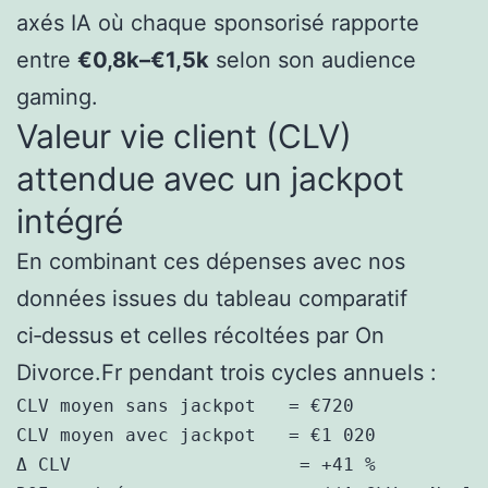
axés IA où chaque sponsorisé rapporte
entre
€0,8k–€1,5k
selon son audience
gaming.
Valeur vie client (CLV)
attendue avec un jackpot
intégré
En combinant ces dépenses avec nos
données issues du tableau comparatif
ci‑dessus et celles récoltées par On
Divorce.Fr pendant trois cycles annuels :
CLV moyen sans jackpot   = €720

CLV moyen avec jackpot   = €1 020

Δ CLV                     = +41 %
