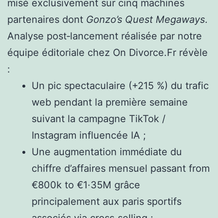
misé exclusivement sur cinq machines
partenaires dont
Gonzo’s Quest Megaways
.
Analyse post‑lancement réalisée par notre
équipe éditoriale chez On Divorce.F​r révèle
:
Un pic spectaculaire (+215 %) du trafic
web pendant la première semaine
suivant la campagne TikTok /
Instagram influencée IA ;
Une augmentation immédiate du
chiffre d’affaires mensuel passant from
€800k to €1·35M grâce
principalement aux paris sportifs
associés via cross‑selling ;