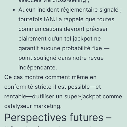
Aucun incident réglementaire signalé ;
toutefois l’ANJ a rappelé que toutes
communications devront préciser
clairement qu’un tel jackpot ne
garantit aucune probabilité fixe —
point souligné dans notre revue
indépendante.
Ce cas montre comment même en
conformité stricte il est possible—et
rentable—d’utiliser un super‐jackpot comme
catalyseur marketing.
Perspectives futures –