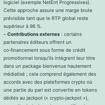
logiciel (exemple NetEnt Progressives).
Cette approche assure une marge brute
prévisible tant que le RTP global reste
supérieur à 96 %.
–
Contributions externes
: certains
partenaires éditeurs offrent un
co‑financement sous forme de crédit
promotionnel lorsqu’ils intègrent leur titre
dans un package bienvenue hautement
médiatisé ; cela comprend également des
accords avec des plateformes crypto où
une partie du pari est convertie en tokens
dédiés au jackpot (« crypto‑jackpot »),