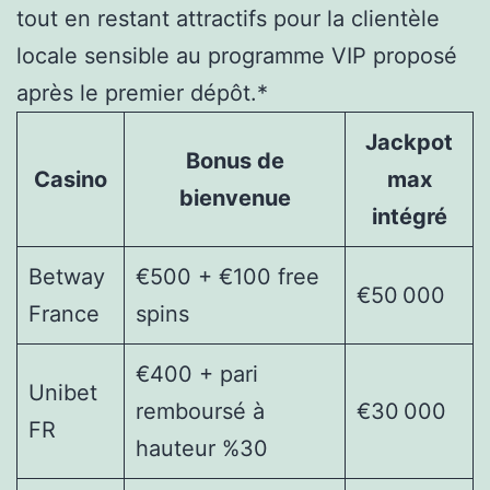
tout en restant attractifs pour la clientèle
locale sensible au programme VIP proposé
après le premier dépôt.*
Jackpot
Bonus de
Casino
max
bienvenue
intégré
Betway
€500 + €100 free
€50 000
France
spins
€400 + pari
Unibet
remboursé à
€30 000
FR
hauteur %30