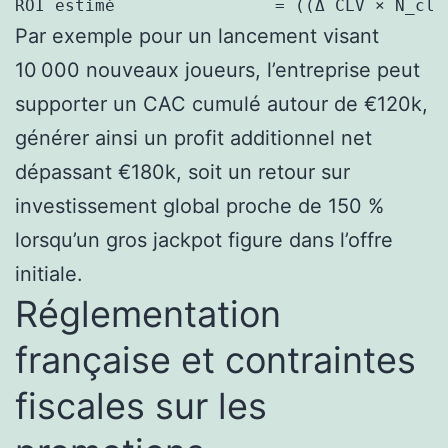
Par exemple pour un lancement visant
10 000 nouveaux joueurs, l’entreprise peut
supporter un CAC cumulé autour de €120k,
générer ainsi un profit additionnel net
dépassant €180k, soit un retour sur
investissement global proche de 150 %
lorsqu’un gros jackpot figure dans l’offre
initiale.
Réglementation
française et contraintes
fiscales sur les