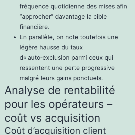
fréquence quotidienne des mises afin
“approcher” davantage la cible
financière.
En parallèle, on note toutefois une
légère hausse du taux
d« auto‑exclusion parmi ceux qui
ressentent une perte progressive
malgré leurs gains ponctuels.
Analyse de rentabilité
pour les opérateurs –
coût vs acquisition
Coût d’acquisition client