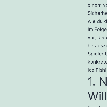
einem ve
Sicherhe
wie du 
Im Folge
vor, die
herauszu
Spieler 
konkrete
Ice Fish
1. 
Wil