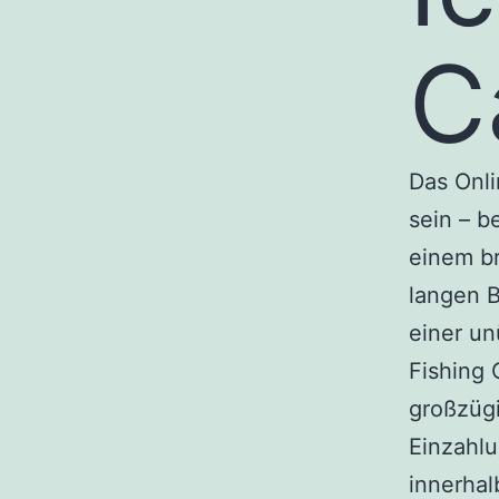
C
Das Onli
sein – 
einem br
langen 
einer un
Fishing 
großzüg
Einzahl
innerhal