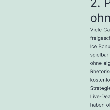
2. 
ohn
Viele Ca
freigesc
Ice Bonu
spielbar
ohne eig
Rhetoris
kostenlo
Strategi
Live‑Dea
haben of