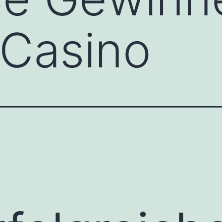
 Casino