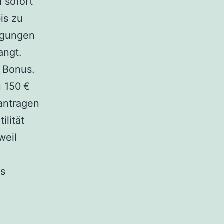
 sofort
is zu
ingungen
angt.
€ Bonus.
u 150 €
eantragen
ilität
weil
is