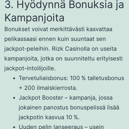
3. Hyödynnä Bonuksia ja
Kampanjoita
Bonukset voivat merkittävästi kasvattaa
pelikassaasi ennen kuin suuntaat sen
jackpot-peleihin. Rizk Casinolla on useita
kampanjoita, jotka on suunniteltu erityisesti
jackpot-intoilijoille.
Tervetuliaisbonus: 100 % talletusbonus
+ 200 ilmaiskierrosta.
Jackpot Booster – kampanja, jossa
jokainen panostus bonuspelissä lisää
jackpotin kasvua 10 %.
Uuden pelin lanseeraus – usein