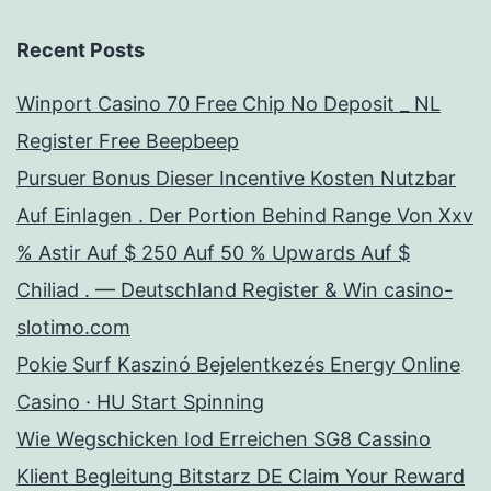
Recent Posts
Winport Casino 70 Free Chip No Deposit _ NL
Register Free Beepbeep
Pursuer Bonus Dieser Incentive Kosten Nutzbar
Auf Einlagen . Der Portion Behind Range Von Xxv
% Astir Auf $ 250 Auf 50 % Upwards Auf $
Chiliad . — Deutschland Register & Win casino-
slotimo.com
Pokie Surf Kaszinó Bejelentkezés Energy Online
Casino · HU Start Spinning
Wie Wegschicken Iod Erreichen SG8 Cassino
Klient Begleitung Bitstarz DE Claim Your Reward