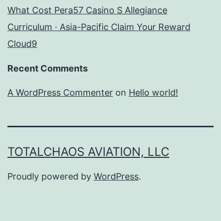
What Cost Pera57 Casino S Allegiance
Curriculum · Asia-Pacific Claim Your Reward
Cloud9
Recent Comments
A WordPress Commenter
on
Hello world!
TOTALCHAOS AVIATION, LLC
Proudly powered by
WordPress
.