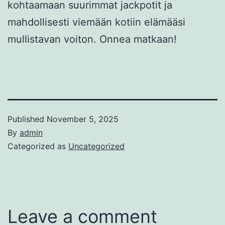
kohtaamaan suurimmat jackpotit ja
mahdollisesti viemään kotiin elämääsi
mullistavan voiton. Onnea matkaan!
Published
November 5, 2025
By
admin
Categorized as
Uncategorized
Leave a comment