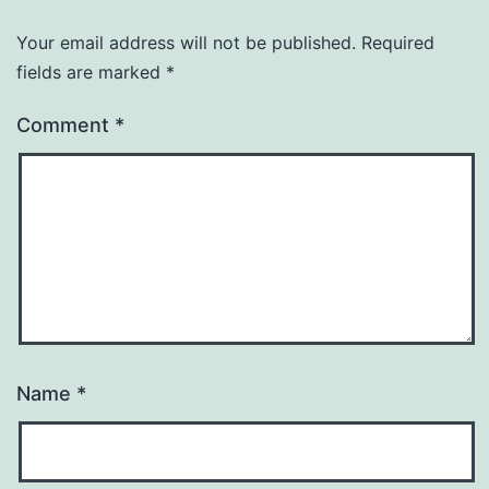
Your email address will not be published.
Required
fields are marked
*
Comment
*
Name
*