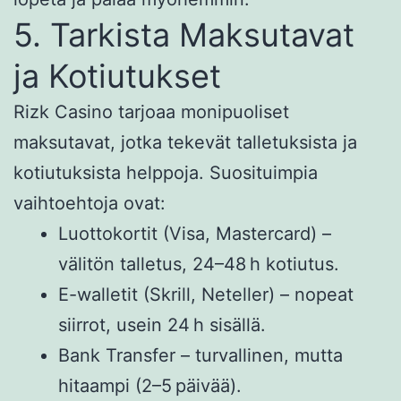
5. Tarkista Maksutavat
ja Kotiutukset
Rizk Casino tarjoaa monipuoliset
maksutavat, jotka tekevät talletuksista ja
kotiutuksista helppoja. Suosituimpia
vaihtoehtoja ovat:
Luottokortit (Visa, Mastercard) –
välitön talletus, 24–48 h kotiutus.
E-walletit (Skrill, Neteller) – nopeat
siirrot, usein 24 h sisällä.
Bank Transfer – turvallinen, mutta
hitaampi (2–5 päivää).