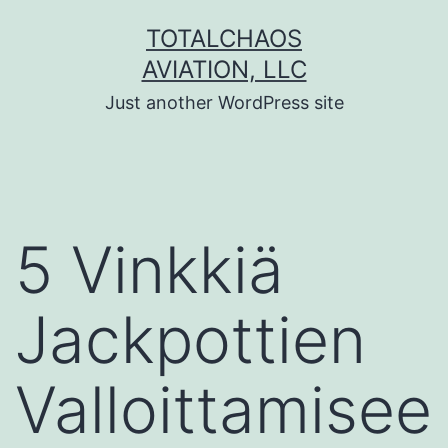
Skip
TOTALCHAOS
to
AVIATION, LLC
content
Just another WordPress site
5 Vinkkiä
Jackpottien
Valloittamisee