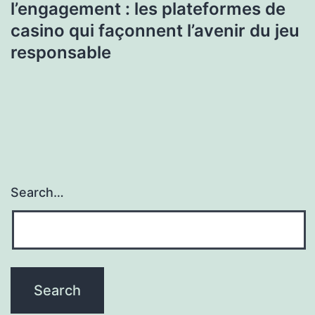
l’engagement : les plateformes de
casino qui façonnent l’avenir du jeu
responsable
Search…