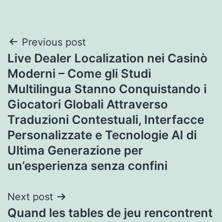
Post
Previous post
Live Dealer Localization nei Casinò
navigation
Moderni – Come gli Studi
Multilingua Stanno Conquistando i
Giocatori Globali Attraverso
Traduzioni Contestuali, Interfacce
Personalizzate e Tecnologie AI di
Ultima Generazione per
un’esperienza senza confini
Next post
Quand les tables de jeu rencontrent