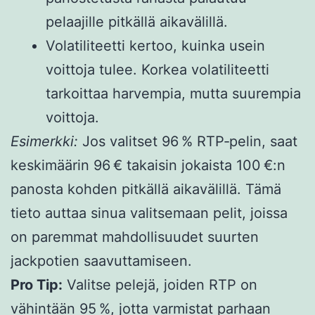
pelaajille pitkällä aikavälillä.
Volatiliteetti kertoo, kuinka usein
voittoja tulee. Korkea volatiliteetti
tarkoittaa harvempia, mutta suurempia
voittoja.
Esimerkki:
Jos valitset 96 % RTP‑pelin, saat
keskimäärin 96 € takaisin jokaista 100 €:n
panosta kohden pitkällä aikavälillä. Tämä
tieto auttaa sinua valitsemaan pelit, joissa
on paremmat mahdollisuudet suurten
jackpotien saavuttamiseen.
Pro Tip:
Valitse pelejä, joiden RTP on
vähintään 95 %, jotta varmistat parhaan