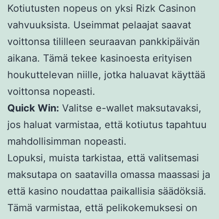
Kotiutusten nopeus on yksi Rizk Casinon
vahvuuksista. Useimmat pelaajat saavat
voittonsa tililleen seuraavan pankkipäivän
aikana. Tämä tekee kasinoesta erityisen
houkuttelevan niille, jotka haluavat käyttää
voittonsa nopeasti.
Quick Win:
Valitse e-wallet maksutavaksi,
jos haluat varmistaa, että kotiutus tapahtuu
mahdollisimman nopeasti.
Lopuksi, muista tarkistaa, että valitsemasi
maksutapa on saatavilla omassa maassasi ja
että kasino noudattaa paikallisia säädöksiä.
Tämä varmistaa, että pelikokemuksesi on