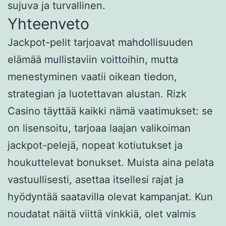
sujuva ja turvallinen.
Yhteenveto
Jackpot-pelit tarjoavat mahdollisuuden
elämää mullistaviin voittoihin, mutta
menestyminen vaatii oikean tiedon,
strategian ja luotettavan alustan. Rizk
Casino täyttää kaikki nämä vaatimukset: se
on lisensoitu, tarjoaa laajan valikoiman
jackpot-pelejä, nopeat kotiutukset ja
houkuttelevat bonukset. Muista aina pelata
vastuullisesti, asettaa itsellesi rajat ja
hyödyntää saatavilla olevat kampanjat. Kun
noudatat näitä viittä vinkkiä, olet valmis