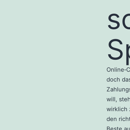
s
S
Online‑C
doch das
Zahlung
will, st
wirklich
den rich
Beste au