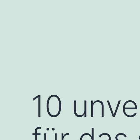
Skip
to
content
10 unve
für das