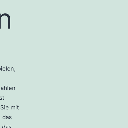
n
ielen,
zahlen
st
 Sie mit
n das
m das