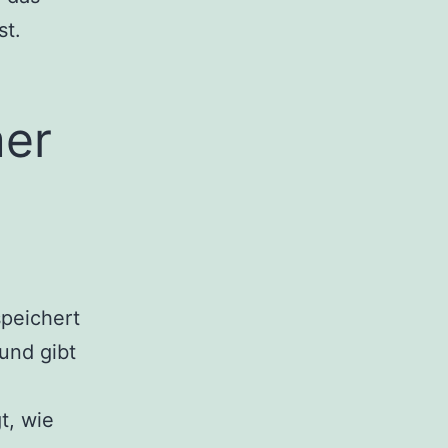
st.
mer
speichert
und gibt
t, wie