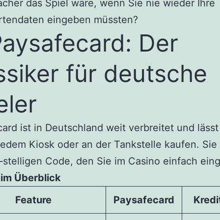
facher das Spiel wäre, wenn Sie nie wieder Ihre
artendaten eingeben müssten?
Paysafecard: Der
ssiker für deutsche
eler
ard ist in Deutschland weit verbreitet und lässt 
edem Kiosk oder an der Tankstelle kaufen. Sie 
‑stelligen Code, den Sie im Casino einfach ein
 im Überblick
Feature
Paysafecard
Kredi