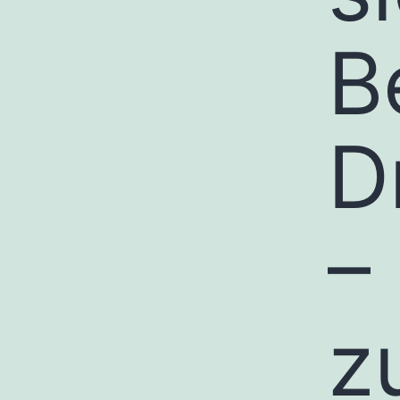
B
D
–
z