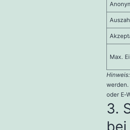
Anonym
Auszah
Akzept
Max. E
Hinweis:
werden. 
oder E‑W
3. 
bei