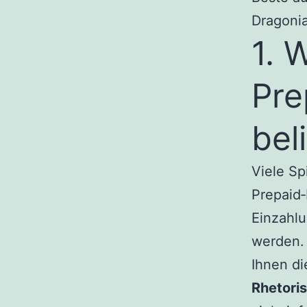
Dragonia
1. 
Pre
bel
Viele Sp
Prepaid
Einzahlu
werden. 
Ihnen di
Rhetori