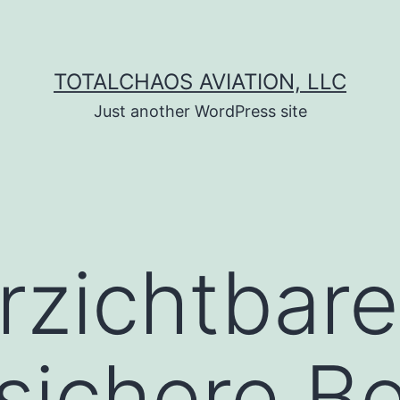
TOTALCHAOS AVIATION, LLC
Just another WordPress site
rzichtbare
 sichere B