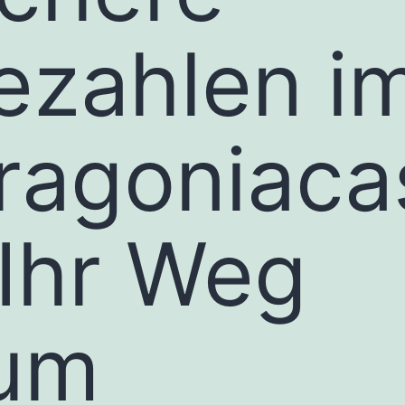
ezahlen i
ragoniaca
 Ihr Weg
um