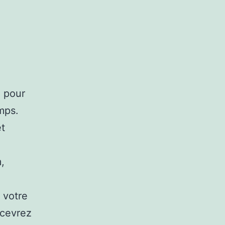
e pour
mps.
et
,
 votre
ecevrez