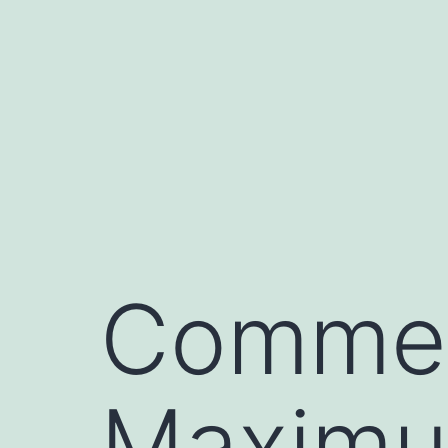
Skip
to
content
Comment
Maximu