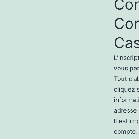
Com
Com
Cas
L’inscri
vous per
Tout d’a
cliquez s
informat
adresse 
Il est i
compte. 