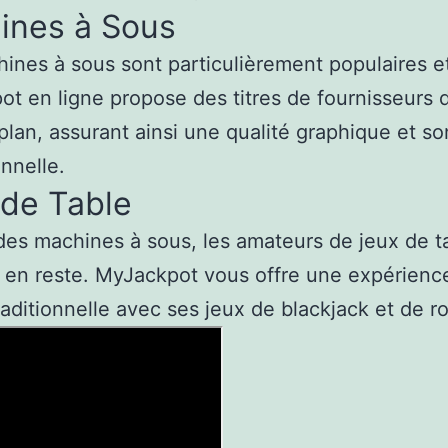
ines à Sous
ines à sous sont particulièrement populaires e
t en ligne propose des titres de fournisseurs 
plan, assurant ainsi une qualité graphique et s
nnelle.
 de Table
des machines à sous, les amateurs de jeux de t
 en reste. MyJackpot vous offre une expérienc
raditionnelle avec ses jeux de blackjack et de ro