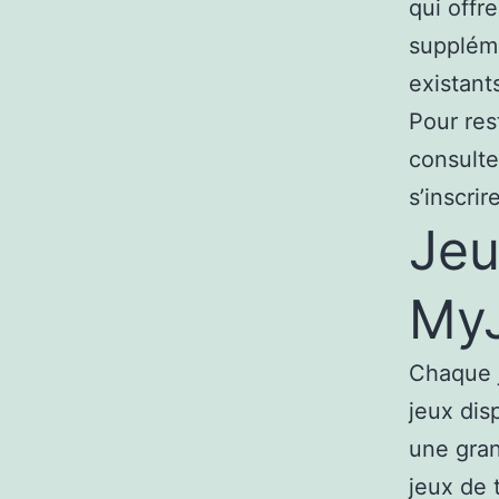
qui offr
suppléme
existant
Pour res
consulte
s’inscri
Jeu
MyJ
Chaque j
jeux dis
une gran
jeux de 