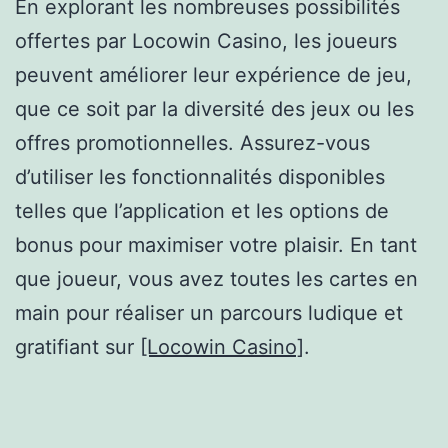
En explorant les nombreuses possibilités
offertes par Locowin Casino, les joueurs
peuvent améliorer leur expérience de jeu,
que ce soit par la diversité des jeux ou les
offres promotionnelles. Assurez-vous
d’utiliser les fonctionnalités disponibles
telles que l’application et les options de
bonus pour maximiser votre plaisir. En tant
que joueur, vous avez toutes les cartes en
main pour réaliser un parcours ludique et
gratifiant sur
[Locowin Casino]
.