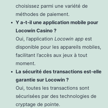
choisissez parmi une variété de
méthodes de paiement.
Y a-t-il une application mobile pour
Locowin Casino ?
Oui, l’application
Locowin app
est
disponible pour les appareils mobiles,
facilitant l’accès aux jeux à tout
moment.
La sécurité des transactions est-elle
garantie sur Locowin ?
Oui, toutes les transactions sont
sécurisées par des technologies de
cryptage de pointe.