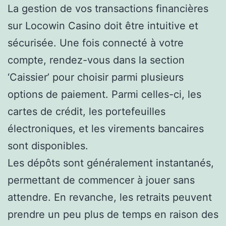
La gestion de vos transactions financières
sur Locowin Casino doit être intuitive et
sécurisée. Une fois connecté à votre
compte, rendez-vous dans la section
‘Caissier’ pour choisir parmi plusieurs
options de paiement. Parmi celles-ci, les
cartes de crédit, les portefeuilles
électroniques, et les virements bancaires
sont disponibles.
Les dépôts sont généralement instantanés,
permettant de commencer à jouer sans
attendre. En revanche, les retraits peuvent
prendre un peu plus de temps en raison des