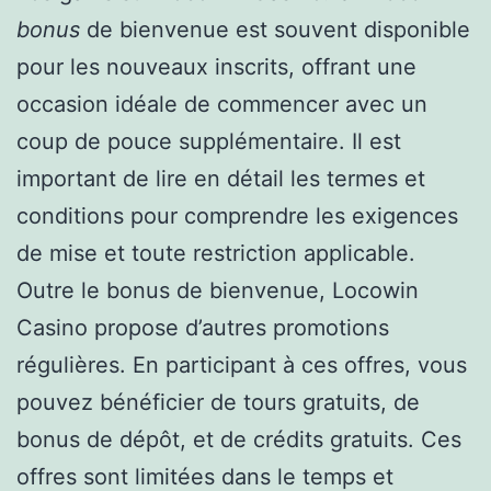
bonus
de bienvenue est souvent disponible
pour les nouveaux inscrits, offrant une
occasion idéale de commencer avec un
coup de pouce supplémentaire. Il est
important de lire en détail les termes et
conditions pour comprendre les exigences
de mise et toute restriction applicable.
Outre le bonus de bienvenue, Locowin
Casino propose d’autres promotions
régulières. En participant à ces offres, vous
pouvez bénéficier de tours gratuits, de
bonus de dépôt, et de crédits gratuits. Ces
offres sont limitées dans le temps et