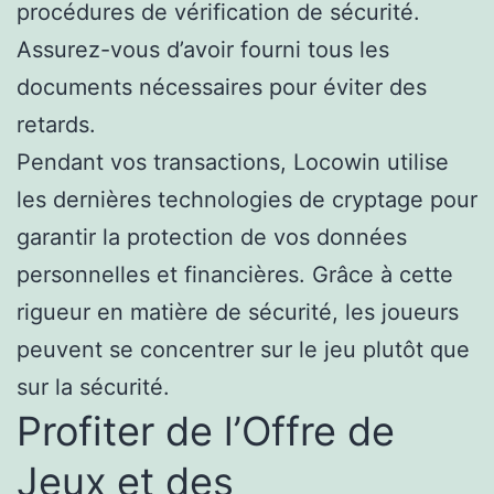
procédures de vérification de sécurité.
Assurez-vous d’avoir fourni tous les
documents nécessaires pour éviter des
retards.
Pendant vos transactions, Locowin utilise
les dernières technologies de cryptage pour
garantir la protection de vos données
personnelles et financières. Grâce à cette
rigueur en matière de sécurité, les joueurs
peuvent se concentrer sur le jeu plutôt que
sur la sécurité.
Profiter de l’Offre de
Jeux et des