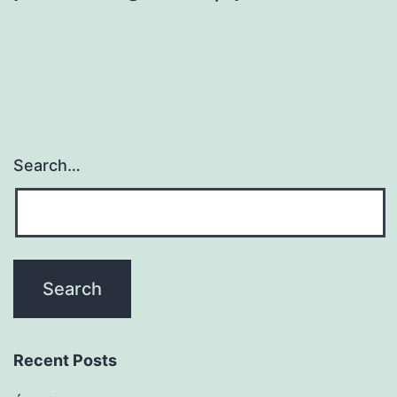
Search…
Recent Posts