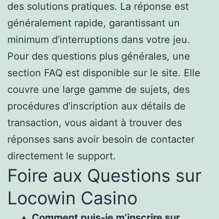
des solutions pratiques. La réponse est
généralement rapide, garantissant un
minimum d’interruptions dans votre jeu.
Pour des questions plus générales, une
section FAQ est disponible sur le site. Elle
couvre une large gamme de sujets, des
procédures d’inscription aux détails de
transaction, vous aidant à trouver des
réponses sans avoir besoin de contacter
directement le support.
Foire aux Questions sur
Locowin Casino
Comment puis-je m’inscrire sur